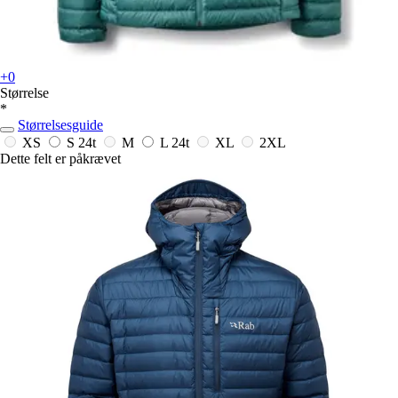
+0
Størrelse
*
Størrelsesguide
XS
S
24t
M
L
24t
XL
2XL
Dette felt er påkrævet