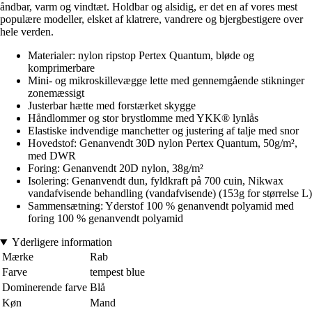
åndbar, varm og vindtæt. Holdbar og alsidig, er det en af vores mest
populære modeller, elsket af klatrere, vandrere og bjergbestigere over
hele verden.
Materialer: nylon ripstop Pertex Quantum, bløde og
komprimerbare
Mini- og mikroskillevægge lette med gennemgående stikninger
zonemæssigt
Justerbar hætte med forstærket skygge
Håndlommer og stor brystlomme med YKK® lynlås
Elastiske indvendige manchetter og justering af talje med snor
Hovedstof: Genanvendt 30D nylon Pertex Quantum, 50g/m²,
med DWR
Foring: Genanvendt 20D nylon, 38g/m²
Isolering: Genanvendt dun, fyldkraft på 700 cuin, Nikwax
vandafvisende behandling (vandafvisende) (153g for størrelse L)
Sammensætning: Yderstof 100 % genanvendt polyamid med
foring 100 % genanvendt polyamid
Yderligere information
Mærke
Rab
Farve
tempest blue
Dominerende farve
Blå
Køn
Mand