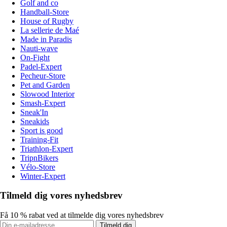
Golf and co
Handball-Store
House of Rugby
La sellerie de Maé
Made in Paradis
Nauti-wave
On-Fight
Padel-Expert
Pecheur-Store
Pet and Garden
Slowood Interior
Smash-Expert
Sneak'In
Sneakids
Sport is good
Training-Fit
Triathlon-Expert
TripnBikers
Vélo-Store
Winter-Expert
Tilmeld dig vores nyhedsbrev
Få 10 % rabat ved at tilmelde dig vores nyhedsbrev
Tilmeld dig