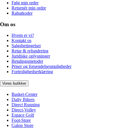
Følg min ordre
Returnér min ordre
Rabatkoder
Om os
Hvem er vi?
Kontakt os
Salgsbetingelser
Retur & refundering
Juridiske oplysninger
Betalingsmetoder
Priser og forsendelsesmuligheder
Fortrolighedserklæring
Vores butikker
Basket-Center
Daily Bikers
Direct Running
Direct-Volley
Espace Golf
Foot-Store
Galop Store