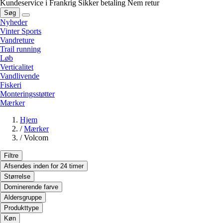
Kundeservice i Frankrig
Sikker betaling
Nem retur
Søg
Nyheder
Vinter Sports
Vandreture
Trail running
Løb
Verticalitet
Vandlivende
Fiskeri
Monteringsstøtter
Mærker
Hjem
/
Mærker
/
Volcom
Filtre
Afsendes inden for 24 timer
Størrelse
Dominerende farve
Aldersgruppe
Produkttype
Køn