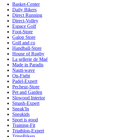
Basket-Center
Daily Bikers
Direct Running
Direct-Volley
Espace Golf
Foot-Store
Galop Store
Golf and co
Handball-Store
House of Rugby
La sellerie de Maé
Made in Paradis
Nauti-wave
On-Fight
Padel-Expert
Pecheur-Store
Pet and Garden
Slowood Interior
Smash-Expert
Sneak'In
Sneakids
Sport is good
Training-Fit
Triathlon-Expert
TripnBikers