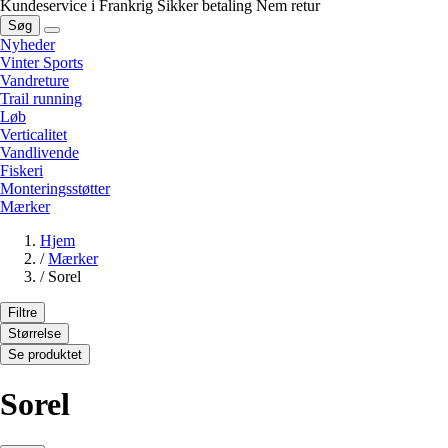
Kundeservice i Frankrig
Sikker betaling
Nem retur
Søg
Nyheder
Vinter Sports
Vandreture
Trail running
Løb
Verticalitet
Vandlivende
Fiskeri
Monteringsstøtter
Mærker
Hjem
/
Mærker
/
Sorel
Filtre
Størrelse
Se produktet
Sorel