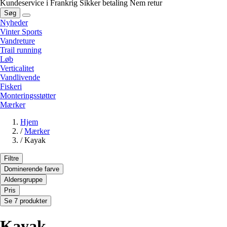
Kundeservice i Frankrig
Sikker betaling
Nem retur
Søg
Nyheder
Vinter Sports
Vandreture
Trail running
Løb
Verticalitet
Vandlivende
Fiskeri
Monteringsstøtter
Mærker
Hjem
/
Mærker
/
Kayak
Filtre
Dominerende farve
Aldersgruppe
Pris
Se 7 produkter
Kayak