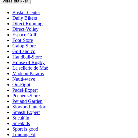
Vores butikker
Basket-Center
Daily Bikers
Direct Running
Direct-Volley
Espace Golf
Foot-Store
Galop Store
Golf and co
Handball-Store
House of Rugby
La sellerie de Maé
Made in Paradis
Nauti-wave
On-Fight
Padel-Expert
Pecheur-Store
Pet and Garden
Slowood Interior
Smash-Expert
Sneak'In
Sneakids
Sport is good
Training-Fit