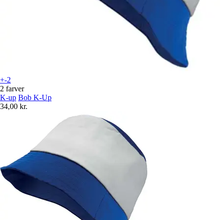
+-2
2 farver
K-up
Bob K-Up
34,00 kr.