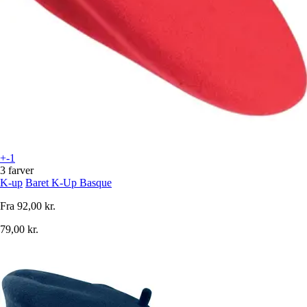
+-1
3 farver
K-up
Baret K-Up Basque
Fra
92,00 kr.
79,00 kr.