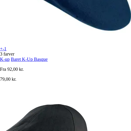
+-1
3 farver
K-up
Baret K-Up Basque
Fra
92,00 kr.
79,00 kr.