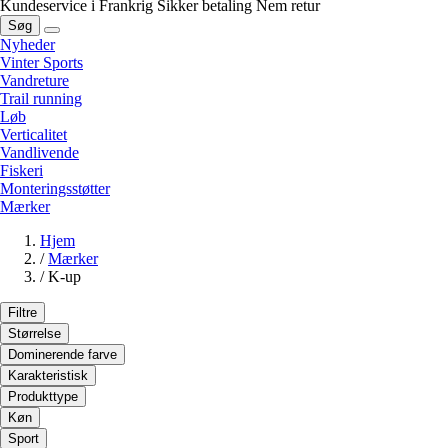
Kundeservice i Frankrig
Sikker betaling
Nem retur
Søg
Nyheder
Vinter Sports
Vandreture
Trail running
Løb
Verticalitet
Vandlivende
Fiskeri
Monteringsstøtter
Mærker
Hjem
/
Mærker
/
K-up
Filtre
Størrelse
Dominerende farve
Karakteristisk
Produkttype
Køn
Sport