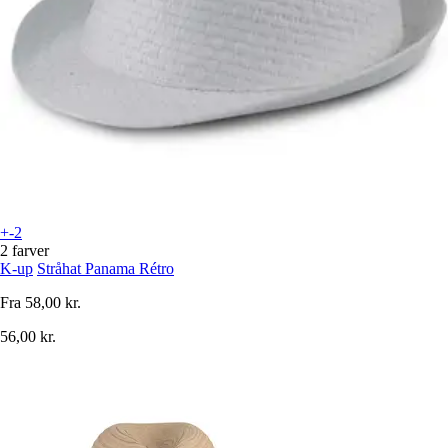
+-2
2 farver
K-up
Stråhat Panama Rétro
Fra
58,00 kr.
56,00 kr.