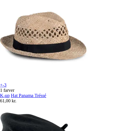
+-3
1 farver
K-up
Hat Panama Tréssé
61,00 kr.