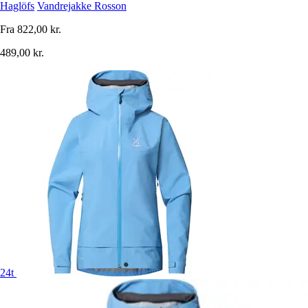
Haglöfs
Vandrejakke Rosson
Fra
822,00 kr.
489,00 kr.
24t