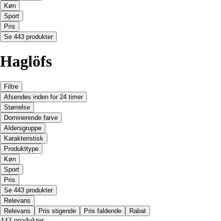
Køn
Sport
Pris
Se 443 produkter
Haglöfs
Filtre
Afsendes inden for 24 timer
Størrelse
Dominerende farve
Aldersgruppe
Karakteristisk
Produkttype
Køn
Sport
Pris
Se 443 produkter
Relevans
Relevans
Pris stigende
Pris faldende
Rabat
443 produkter