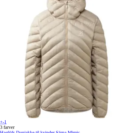
+-1
3 farver
Haglöfs
Dunjakke til kvinder Särna Mimic