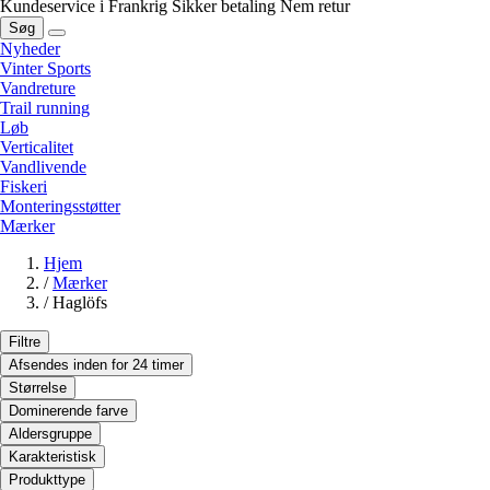
Kundeservice i Frankrig
Sikker betaling
Nem retur
Søg
Nyheder
Vinter Sports
Vandreture
Trail running
Løb
Verticalitet
Vandlivende
Fiskeri
Monteringsstøtter
Mærker
Hjem
/
Mærker
/
Haglöfs
Filtre
Afsendes inden for 24 timer
Størrelse
Dominerende farve
Aldersgruppe
Karakteristisk
Produkttype