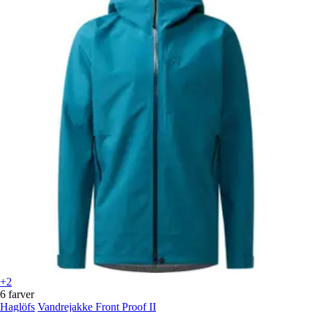
+2
6 farver
Haglöfs
Vandrejakke Front Proof II