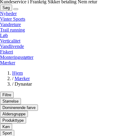
Kundeservice i Frankrig
Sikker betaling
Nem retur
Søg
Nyheder
Vinter Sports
Vandreture
Trail running
Løb
Verticalitet
Vandlivende
Fiskeri
Monteringsstøtter
Mærker
Hjem
/
Mærker
/
Dynastar
Filtre
Størrelse
Dominerende farve
Aldersgruppe
Produkttype
Køn
Sport