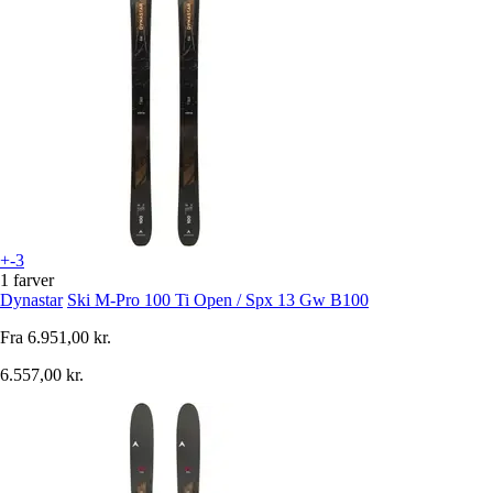
+-3
1 farver
Dynastar
Ski M-Pro 100 Ti Open / Spx 13 Gw B100
Fra
6.951,00 kr.
6.557,00 kr.