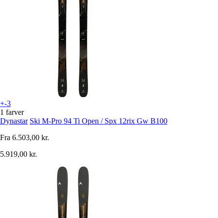
+-3
1 farver
Dynastar
Ski M-Pro 94 Ti Open / Spx 12rix Gw B100
Fra
6.503,00 kr.
5.919,00 kr.