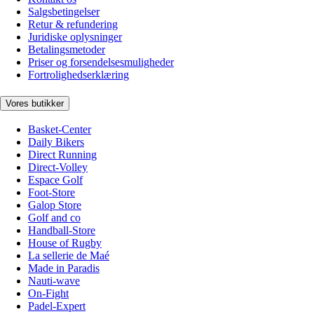
Salgsbetingelser
Retur & refundering
Juridiske oplysninger
Betalingsmetoder
Priser og forsendelsesmuligheder
Fortrolighedserklæring
Vores butikker
Basket-Center
Daily Bikers
Direct Running
Direct-Volley
Espace Golf
Foot-Store
Galop Store
Golf and co
Handball-Store
House of Rugby
La sellerie de Maé
Made in Paradis
Nauti-wave
On-Fight
Padel-Expert