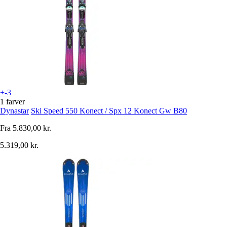
+-3
1 farver
Dynastar
Ski Speed 550 Konect / Spx 12 Konect Gw B80
Fra
5.830,00 kr.
5.319,00 kr.