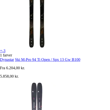
+-3
1 farver
Dynastar
Ski M-Pro 94 Ti Open / Spx 13 Gw B100
Fra
6.204,00 kr.
5.858,00 kr.