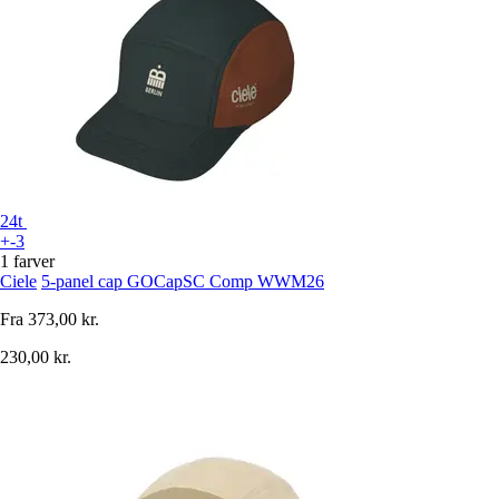
24t
+-3
1 farver
Ciele
5-panel cap GOCapSC Comp WWM26
Fra
373,00 kr.
230,00 kr.