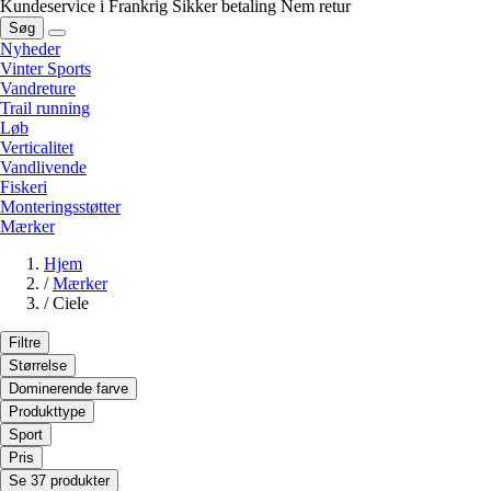
Kundeservice i Frankrig
Sikker betaling
Nem retur
Søg
Nyheder
Vinter Sports
Vandreture
Trail running
Løb
Verticalitet
Vandlivende
Fiskeri
Monteringsstøtter
Mærker
Hjem
/
Mærker
/
Ciele
Filtre
Størrelse
Dominerende farve
Produkttype
Sport
Pris
Se 37 produkter