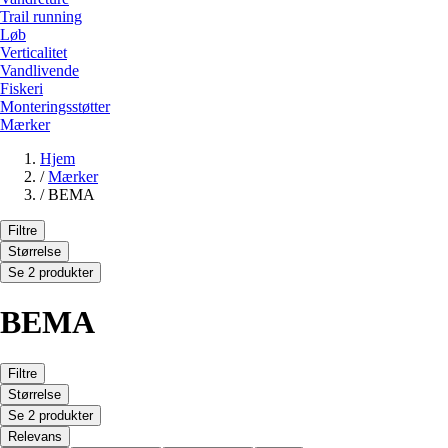
Trail running
Løb
Verticalitet
Vandlivende
Fiskeri
Monteringsstøtter
Mærker
Hjem
/
Mærker
/
BEMA
Filtre
Størrelse
Se 2 produkter
BEMA
Filtre
Størrelse
Se 2 produkter
Relevans