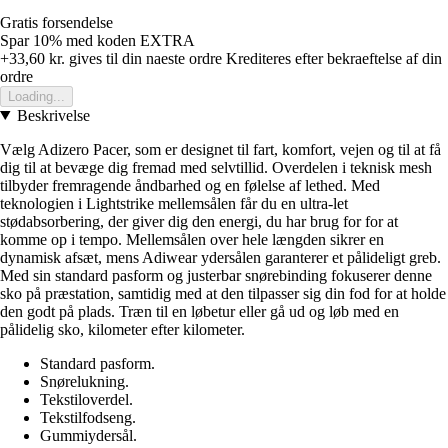
Gratis forsendelse
Spar 10%
med koden
EXTRA
+33,60 kr.
gives til din naeste ordre
Krediteres efter bekraeftelse af din
ordre
Loading...
Beskrivelse
Vælg Adizero Pacer, som er designet til fart, komfort, vejen og til at få
dig til at bevæge dig fremad med selvtillid. Overdelen i teknisk mesh
tilbyder fremragende åndbarhed og en følelse af lethed. Med
teknologien i Lightstrike mellemsålen får du en ultra-let
stødabsorbering, der giver dig den energi, du har brug for for at
komme op i tempo. Mellemsålen over hele længden sikrer en
dynamisk afsæt, mens Adiwear ydersålen garanterer et pålideligt greb.
Med sin standard pasform og justerbar snørebinding fokuserer denne
sko på præstation, samtidig med at den tilpasser sig din fod for at holde
den godt på plads. Træn til en løbetur eller gå ud og løb med en
pålidelig sko, kilometer efter kilometer.
Standard pasform.
Snørelukning.
Tekstiloverdel.
Tekstilfodseng.
Gummiydersål.