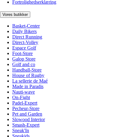
Fortrolighedserklæring
Vores butikker
Basket-Center
Daily Bikers
Direct Running
Direct-Volley
Espace Golf
Foot-Store
Galop Store
Golf and co
Handball-Store
House of Rugby
La sellerie de Maé
Made in Paradis
Nauti-wave
On-Fight
Padel-Expert
Pecheur-Store
Pet and Garden
Slowood Interior
Smash-Expert
Sneak'In
Sneakids