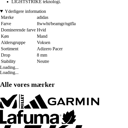
LIGHTSTRIKE teknologi.
Yderligere information
Mærke
adidas
Farve
ftwwht/beamgr/ngtfla
Dominerende farve
Hvid
Køn
Mand
Aldersgruppe
Voksen
Sortiment
Adizero Pacer
Drop
8 mm
Stability
Neutre
Loading...
Loading...
Alle vores mærker