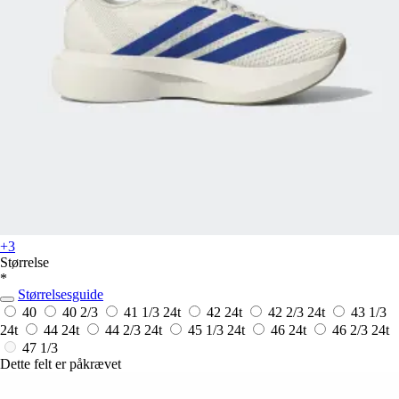
+3
Størrelse
*
Størrelsesguide
40
40 2/3
41 1/3
24t
42
24t
42 2/3
24t
43 1/3
24t
44
24t
44 2/3
24t
45 1/3
24t
46
24t
46 2/3
24t
47 1/3
Dette felt er påkrævet