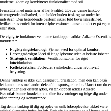
moderne løbere og kombinerer funktionalitet med stil.
Fremstillet med materialer af høj kvalitet, tilbyder denne tanktop
fremragende åndbarhed, som holder huden frisk og tør under hele
indsatsen. Den tætsiddende pasform sikrer fuld bevægelsesfrihed,
hvilket er essentielt for intense løbesessioner, uanset om det er på vejen
eller stien.
De vigtigste funktioner ved dame tanktoppen adidas Adizero Essentials
inkluderer:
Fugtstyringsteknologi:
Fjerner sved for optimal komfort.
Letvægtsdesign:
Ideel til lange løbeture uden at belaste løberen.
Strategisk ventilation:
Ventilationszoner for øget
luftcirkulation.
Refleksdetaljer:
Forbedrer synligheden under løb i svag
belysning.
Denne tanktop er ikke kun designet til præstation, men den kan også
let kombineres med andre dele af din sportsgarderobe. Uanset om du er
nybegynder eller erfaren løber, vil tanktoppen adidas Adizero
Essentials kunne imødekomme dine forventninger og følge dig under
både træning og konkurrence.
Tag denne tanktop til dig og oplev en unik løbeoplevelse takket være
adidas' ekspertise inden for løb. Forbedr din præstation på banen med