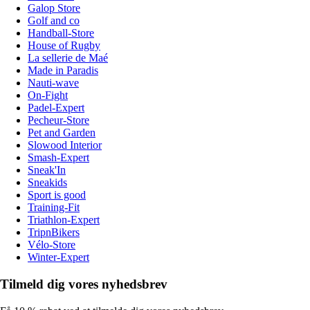
Galop Store
Golf and co
Handball-Store
House of Rugby
La sellerie de Maé
Made in Paradis
Nauti-wave
On-Fight
Padel-Expert
Pecheur-Store
Pet and Garden
Slowood Interior
Smash-Expert
Sneak'In
Sneakids
Sport is good
Training-Fit
Triathlon-Expert
TripnBikers
Vélo-Store
Winter-Expert
Tilmeld dig vores nyhedsbrev