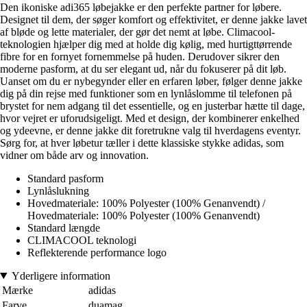
Den ikoniske adi365 løbejakke er den perfekte partner for løbere.
Designet til dem, der søger komfort og effektivitet, er denne jakke lavet
af bløde og lette materialer, der gør det nemt at løbe. Climacool-
teknologien hjælper dig med at holde dig kølig, med hurtigttørrende
fibre for en fornyet fornemmelse på huden. Derudover sikrer den
moderne pasform, at du ser elegant ud, når du fokuserer på dit løb.
Uanset om du er nybegynder eller en erfaren løber, følger denne jakke
dig på din rejse med funktioner som en lynlåslomme til telefonen på
brystet for nem adgang til det essentielle, og en justerbar hætte til dage,
hvor vejret er uforudsigeligt. Med et design, der kombinerer enkelhed
og ydeevne, er denne jakke dit foretrukne valg til hverdagens eventyr.
Sørg for, at hver løbetur tæller i dette klassiske stykke adidas, som
vidner om både arv og innovation.
Standard pasform
Lynlåslukning
Hovedmateriale: 100% Polyester (100% Genanvendt) /
Hovedmateriale: 100% Polyester (100% Genanvendt)
Standard længde
CLIMACOOL teknologi
Reflekterende performance logo
Yderligere information
Mærke
adidas
Farve
duamag