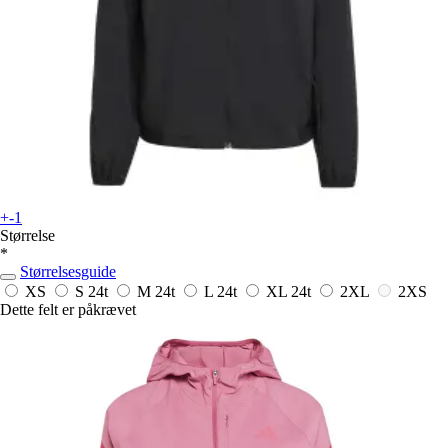
+-1
Størrelse
*
Størrelsesguide
XS
S
24t
M
24t
L
24t
XL
24t
2XL
2XS
Dette felt er påkrævet