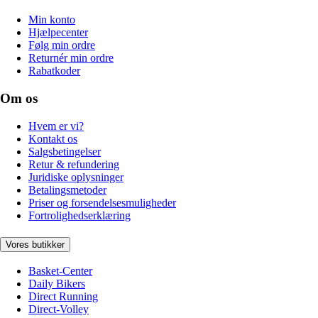
Min konto
Hjælpecenter
Følg min ordre
Returnér min ordre
Rabatkoder
Om os
Hvem er vi?
Kontakt os
Salgsbetingelser
Retur & refundering
Juridiske oplysninger
Betalingsmetoder
Priser og forsendelsesmuligheder
Fortrolighedserklæring
Vores butikker
Basket-Center
Daily Bikers
Direct Running
Direct-Volley