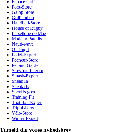
Espace Golf
Foot-Store
Galop Store
Golf and co
Handball-Store
House of Rugby
La sellerie de Maé
Made in Paradis
Nauti-wave
On-Fight
Padel-Expert
Pecheur-Store
Pet and Garden
Slowood Interior
Smash-Expert
Sneak'In
Sneakids
Sport is good
Training-Fit
Triathlon-Expert
TripnBikers
Vélo-Store
Winter-Expert
Tilmeld dig vores nyhedsbrev