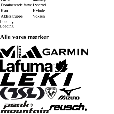
Dominerende farve
Lyserød
Køn
Kvinde
Aldersgruppe
Voksen
Loading...
Loading...
Alle vores mærker