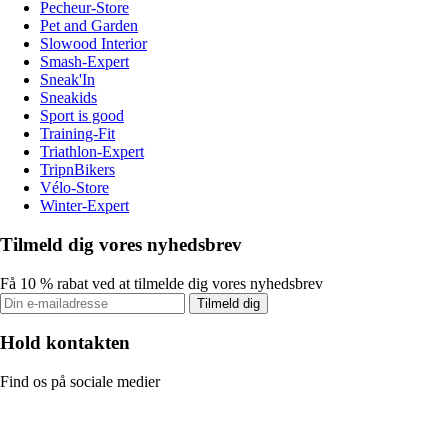
Pecheur-Store
Pet and Garden
Slowood Interior
Smash-Expert
Sneak'In
Sneakids
Sport is good
Training-Fit
Triathlon-Expert
TripnBikers
Vélo-Store
Winter-Expert
Tilmeld dig vores nyhedsbrev
Få 10 % rabat ved at tilmelde dig vores nyhedsbrev
Tilmeld dig
Hold kontakten
Find os på sociale medier