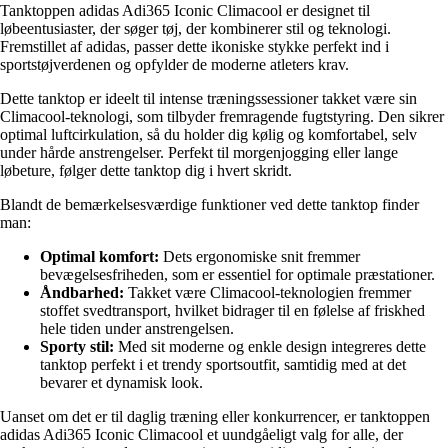
Tanktoppen adidas Adi365 Iconic Climacool er designet til
løbeentusiaster, der søger tøj, der kombinerer stil og teknologi.
Fremstillet af adidas, passer dette ikoniske stykke perfekt ind i
sportstøjverdenen og opfylder de moderne atleters krav.
Dette tanktop er ideelt til intense træningssessioner takket være sin
Climacool-teknologi, som tilbyder fremragende fugtstyring. Den sikrer
optimal luftcirkulation, så du holder dig kølig og komfortabel, selv
under hårde anstrengelser. Perfekt til morgenjogging eller lange
løbeture, følger dette tanktop dig i hvert skridt.
Blandt de bemærkelsesværdige funktioner ved dette tanktop finder
man:
Optimal komfort:
Dets ergonomiske snit fremmer
bevægelsesfriheden, som er essentiel for optimale præstationer.
Åndbarhed:
Takket være Climacool-teknologien fremmer
stoffet svedtransport, hvilket bidrager til en følelse af friskhed
hele tiden under anstrengelsen.
Sporty stil:
Med sit moderne og enkle design integreres dette
tanktop perfekt i et trendy sportsoutfit, samtidig med at det
bevarer et dynamisk look.
Uanset om det er til daglig træning eller konkurrencer, er tanktoppen
adidas Adi365 Iconic Climacool et uundgåeligt valg for alle, der