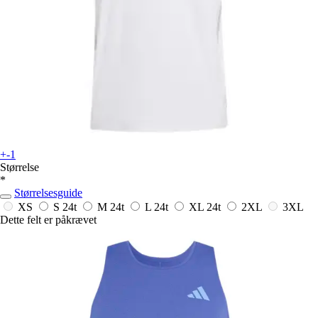
+-1
Størrelse
*
Størrelsesguide
XS
S
24t
M
24t
L
24t
XL
24t
2XL
3XL
Dette felt er påkrævet