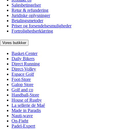
Salgsbetingelser
Retur & refundering
Juridiske oplysninger
Betalingsmetoder
Priser og forsendelsesmuligheder
Fortrolighedserklæring
Vores butikker
Basket-Center
Daily Bikers
Direct Running
Direct-Volley
Espace Golf
Foot-Store
Galop Store
Golf and co
Handball-Store
House of Rugby
La sellerie de Maé
Made in Paradis
Nauti-wave
On-Fight
Padel-Expert