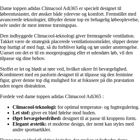
Dame toppen adidas Climacool Adi365 er specielt designet til
løbeentusiaster, der ønsker både ydeevne og komfort. Fremstillet med
avancerede teknologier, tilbyder denne top en behagelig løbeoplevelse,
selv under de mest intense træningspas.
Den indbyggede Climacool-teknologi giver fremragende ventilation.
Takket være de strategisk placerede ventilationsområder, slipper denne
top hurtigt af med fugt, så du forbliver kølig og tør under anstrengelse.
Uanset om det er til en morgenjogging eller et udendørs løb, vil den
tilpasse sig dine behov.
Stoffet er let og blødt at røre ved, hvilket sikrer fri bevægelighed.
Kombineret med en pasform designet til at tilpasse sig den feminine
figur, giver denne top dig mulighed for at fokusere på din præstation
uden nogen distraktion.
Fordele ved dame toppen adidas Climacool Adi365 :
Climacool-teknologi:
for optimal temperatur- og fugtregulering.
Let stof:
giver en blød følelse mod huden.
Øget bevægelsesfrihed:
designet til at passe til kroppens form.
Elegant æstetik:
et moderne design, der nemt kan styles med
andre sportsartikler.