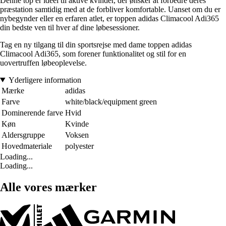
Denne top er ideel til aktive kvinder, der ønsker at forbedre deres
præstation samtidig med at de forbliver komfortable. Uanset om du er
nybegynder eller en erfaren atlet, er toppen adidas Climacool Adi365
din bedste ven til hver af dine løbesessioner.
Tag en ny tilgang til din sportsrejse med dame toppen adidas
Climacool Adi365, som forener funktionalitet og stil for en
uovertruffen løbeoplevelse.
Yderligere information
Mærke
adidas
Farve
white/black/equipment green
Dominerende farve
Hvid
Køn
Kvinde
Aldersgruppe
Voksen
Hovedmateriale
polyester
Loading...
Loading...
Alle vores mærker