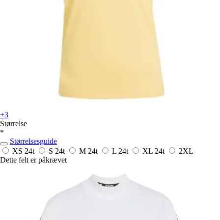
+3
Størrelse
*
Størrelsesguide
XS
24t
S
24t
M
24t
L
24t
XL
24t
2XL
Dette felt er påkrævet