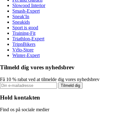
Slowood Interior
Smash-Expert
Sneak'In
Sneakids
Sport is good
Training-Fit
Triathlon-Expert
TripnBikers
Vélo-Store
Winter-Expert
Tilmeld dig vores nyhedsbrev
Få 10 % rabat ved at tilmelde dig vores nyhedsbrev
Tilmeld dig
Hold kontakten
Find os på sociale medier