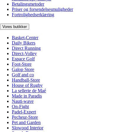
Betalingsmetoder
Priser og forsendelsesmuligheder
Fortrolighedserklæring
Vores butikker
Basket-Center
Daily Bikers
Direct Running
Direct-Volley
Espace Golf
Foot-Store
Galop Store
Golf and co
Handball-Store
House of Rugby
La sellerie de Maé
Made in Paradis
Nauti-wave
On-Fight
Padel-Expert
Pecheur-Store
Pet and Garden
Slowood Interior