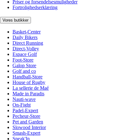
Priser og forsendelsesmuligheder
Fortrolighedserklæring
Vores butikker
Basket-Center
Daily Bikers
Direct Running
Direct-Volley
Espace Golf
Foot-Store
Galop Store
Golf and co
Handball-Store
House of Rugby
La sellerie de Maé
Made in Paradis
Nauti-wave
On-Fight
Padel-Expert
Pecheur-Store
Pet and Garden
Slowood Interior
Smash-Expert
Sneak'In