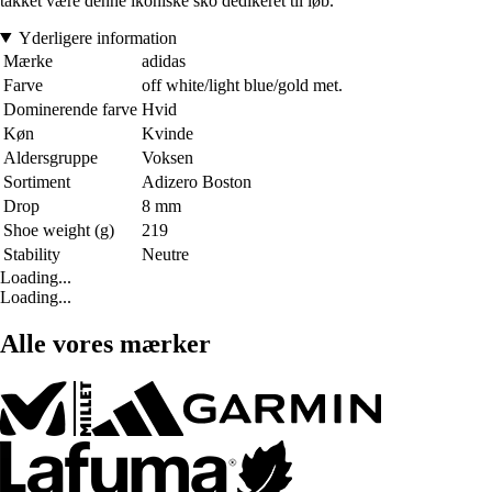
takket være denne ikoniske sko dedikeret til løb.
Yderligere information
Mærke
adidas
Farve
off white/light blue/gold met.
Dominerende farve
Hvid
Køn
Kvinde
Aldersgruppe
Voksen
Sortiment
Adizero Boston
Drop
8 mm
Shoe weight (g)
219
Stability
Neutre
Loading...
Loading...
Alle vores mærker