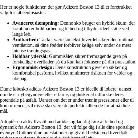
Her er nogle funktioner, der gør Adizero Boston 13 til et foretrukket
valg for løbeentusiaster:
Avanceret dæmpning:
Denne sko bruger en hybrid skum, der
kombinerer holdbarhed og lethed og tilbyder ideel støtte ved
lange løb.
Åndbarhed:
Takket være sin tekstiloverdel sikrer den optimal
ventilation, så dine fødder forbliver kølige selv under de mest
intense træningspas.
Holdbar ydersål:
Gummisålen sikrer fremragende greb på
forskellige overflader, så du kun kan fokusere på din præstation.
Ergonomisk design:
Dens konstruktion giver en sikker og
komfortabel pasform, hvilket minimerer risikoen for vabler og
ubehag.
Dame løbesko adidas Adizero Boston 13 er ideelle til løbere, uanset
om de er nybegyndere eller erfarne, og ønsker at udforske deres
potentiale på asfalt. Uanset om det er under træningssessioner eller til
konkurrencer, vil disse sko være de perfekte allierede for at nå dine
mål.
Adoptér en aktiv livsstil med adidas og lad dig føre af lethed og
dynamik fra Adizero Boston 13, der vil følge dig i alle dine sportslige
eventyr. Optimer dine præstationer og giv dit bedste ved hvert løb