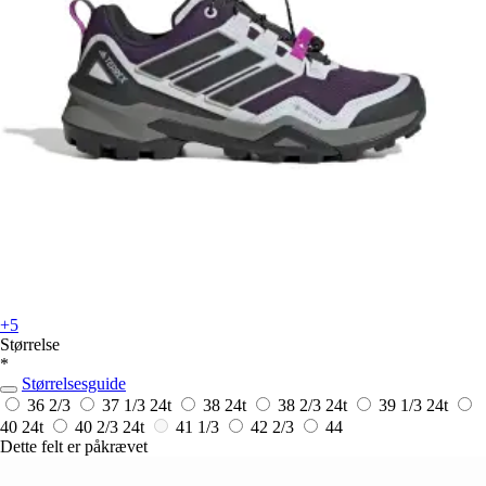
+5
Størrelse
*
Størrelsesguide
36 2/3
37 1/3
24t
38
24t
38 2/3
24t
39 1/3
24t
40
24t
40 2/3
24t
41 1/3
42 2/3
44
Dette felt er påkrævet