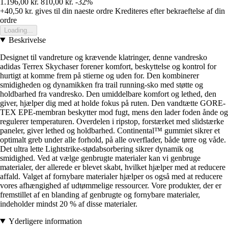
1.196,00 kr.
810,00 kr.
-32%
+40,50 kr.
gives til din naeste ordre
Krediteres efter bekraeftelse af din
ordre
Loading...
Beskrivelse
Designet til vandreture og krævende klatringer, denne vandresko
adidas Terrex Skychaser forener komfort, beskyttelse og kontrol for
hurtigt at komme frem på stierne og uden for. Den kombinerer
smidigheden og dynamikken fra trail running-sko med støtte og
holdbarhed fra vandresko. Den umiddelbare komfort og lethed, den
giver, hjælper dig med at holde fokus på ruten. Den vandtætte GORE-
TEX EPE-membran beskytter mod fugt, mens den lader foden ånde og
regulerer temperaturen. Overdelen i ripstop, forstærket med slidstærke
paneler, giver lethed og holdbarhed. Continental™ gummiet sikrer et
optimalt greb under alle forhold, på alle overflader, både tørre og våde.
Det ultra lette Lightstrike-stødabsorbering sikrer dynamik og
smidighed. Ved at vælge genbrugte materialer kan vi genbruge
materialer, der allerede er blevet skabt, hvilket hjælper med at reducere
affald. Valget af fornybare materialer hjælper os også med at reducere
vores afhængighed af udtømmelige ressourcer. Vore produkter, der er
fremstillet af en blanding af genbrugte og fornybare materialer,
indeholder mindst 20 % af disse materialer.
Yderligere information