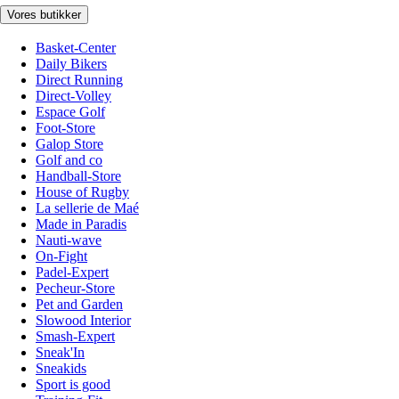
Vores butikker
Basket-Center
Daily Bikers
Direct Running
Direct-Volley
Espace Golf
Foot-Store
Galop Store
Golf and co
Handball-Store
House of Rugby
La sellerie de Maé
Made in Paradis
Nauti-wave
On-Fight
Padel-Expert
Pecheur-Store
Pet and Garden
Slowood Interior
Smash-Expert
Sneak'In
Sneakids
Sport is good