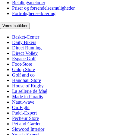
Betalingsmetoder
Priser og forsendelsesmuligheder
Fortrolighedserklæring
Vores butikker
Basket-Center
Daily Bikers
Direct Running
Direct-Volley
Espace Golf
Foot-Store
Galop Store
Golf and co
Handball-Store
House of Rugby
La sellerie de Maé
Made in Paradis
Nauti-wave
On-Fight
Padel-Expert
Pecheur-Store
Pet and Garden
Slowood Interior
Smash-Expert