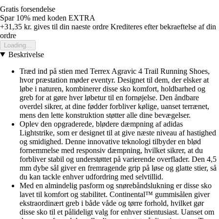
Gratis forsendelse
Spar 10%
med koden
EXTRA
+31,35 kr.
gives til din naeste ordre
Krediteres efter bekraeftelse af din
ordre
Loading...
Beskrivelse
Træd ind på stien med Terrex Agravic 4 Trail Running Shoes,
hvor præstation møder eventyr. Designet til dem, der elsker at
løbe i naturen, kombinerer disse sko komfort, holdbarhed og
greb for at gøre hver løbetur til en fornøjelse. Den åndbare
overdel sikrer, at dine fødder forbliver kølige, uanset terrænet,
mens den lette konstruktion støtter alle dine bevægelser.
Oplev den opgraderede, blødere dæmpning af adidas
Lightstrike, som er designet til at give næste niveau af hastighed
og smidighed. Denne innovative teknologi tilbyder en blød
fornemmelse med responsiv dæmpning, hvilket sikrer, at du
forbliver stabil og understøttet på varierende overflader. Den 4,5
mm dybe sål giver en fremragende grip på løse og glatte stier, så
du kan tackle enhver udfordring med selvtillid.
Med en almindelig pasform og snørebåndslukning er disse sko
lavet til komfort og stabilitet. Continental™ gummisålen giver
ekstraordinært greb i både våde og tørre forhold, hvilket gør
disse sko til et pålideligt valg for enhver stientusiast. Uanset om