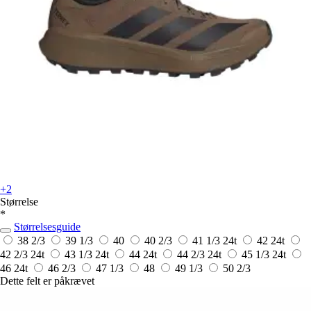
+2
Størrelse
*
Størrelsesguide
38 2/3
39 1/3
40
40 2/3
41 1/3
24t
42
24t
42 2/3
24t
43 1/3
24t
44
24t
44 2/3
24t
45 1/3
24t
46
24t
46 2/3
47 1/3
48
49 1/3
50 2/3
Dette felt er påkrævet