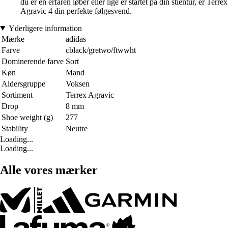
du er en erfaren løber eller lige er startet på din stientur, er Terrex
Agravic 4 din perfekte følgesvend.
Yderligere information
Mærke
adidas
Farve
cblack/gretwo/ftwwht
Dominerende farve
Sort
Køn
Mand
Aldersgruppe
Voksen
Sortiment
Terrex Agravic
Drop
8 mm
Shoe weight (g)
277
Stability
Neutre
Loading...
Loading...
Alle vores mærker