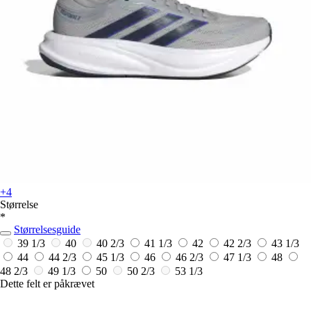
+4
Størrelse
*
Størrelsesguide
39 1/3
40
40 2/3
41 1/3
42
42 2/3
43 1/3
44
44 2/3
45 1/3
46
46 2/3
47 1/3
48
48 2/3
49 1/3
50
50 2/3
53 1/3
Dette felt er påkrævet