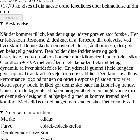
523,00 kr.
354,00 kr.
-32%
+17,70 kr.
gives til din naeste ordre
Krediteres efter bekraeftelse af din
ordre
Loading...
Beskrivelse
Når det kommer til løb, kan det rigtige udstyr gøre en stor forskel. Her
er løbeskoen Response 2, designet til at forbedre din oplevelse ved
hver skridt. Denne sko har en overdel i let og åndbar mesh, der giver
en behagelig pasform. Den holder dine fødder tørre og godt
beskyttede, mens du løber kilometer efter kilometer. Under foden sikrer
Cloudfoam+ EVA mellemsålen i hele længden fleksibilitet og
dynamik, så hver skridt føles let. En ydersål i gummi i hele længden
giver optimal trækkraft på veje for mere stabilitet. Det ikoniske adidas
Performance-logo på tungen og ordet Response på siden tilføjer et
ekstra sporty touch, hvilket gør denne sko både funktionel og trendy.
Uanset om du tager afsted på en morgenløb eller en langdistance race,
er denne sko designet til at hjælpe dig med at komme fremad med
komfort. Med adidas er det meget mere end en sko. Det er en livsstil.
Yderligere information
Mærke
adidas
Farve
cblack/cblack/grefou
Dominerende farve
Sort
Køn
Mand