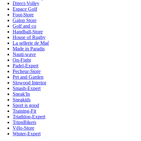
Direct-Volley
Espace Golf
Foot-Store
Galop Store
Golf and co
Handball-Store
House of Rugby
La sellerie de Maé
Made in Paradis
Nauti-wave
On-Fight
Padel-Expert
Pecheur-Store
Pet and Garden
Slowood Interior
Smash-Expert
Sneak'In
Sneakids
Sport is good
Training-Fit
Triathlon-Expert
TripnBikers
Vélo-Store
Winter-Expert