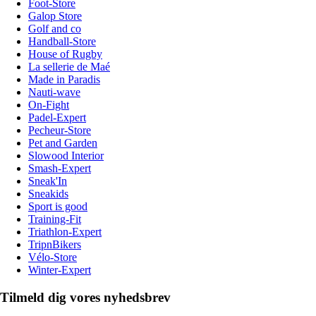
Foot-Store
Galop Store
Golf and co
Handball-Store
House of Rugby
La sellerie de Maé
Made in Paradis
Nauti-wave
On-Fight
Padel-Expert
Pecheur-Store
Pet and Garden
Slowood Interior
Smash-Expert
Sneak'In
Sneakids
Sport is good
Training-Fit
Triathlon-Expert
TripnBikers
Vélo-Store
Winter-Expert
Tilmeld dig vores nyhedsbrev