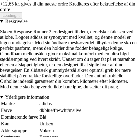
+12,65 kr.
gives til din naeste ordre
Krediteres efter bekraeftelse af din
ordre
Loading...
Beskrivelse
Skoen Response Runner 2 er designet til dem, der elsker følelsen ved
at løbe. Logoet adidas er synonymt med kvalitet, og denne model er
ingen undtagelse. Med sin åndbare mesh-overdel tilbyder denne sko en
perfekt pasform, mens den holder dine fødder behageligt kølige.
Cloudfoam mellemsålen giver maksimal komfort med en ultra blød
støddæmpning ved hvert skridt. Uanset om du tager fat på et marathon
eller en afslappet løbetur, er den designet til at støtte hver af dine
bevægelser. En slidstærk gummiydersål sikrer optimal greb for mere
stabilitet på en række forskellige overflader. Den antimikrobielle
Ortholite indersål garanterer din komfort, kilometer efter kilometer.
Med denne sko behøver du ikke bare løbe, du sætter dit præg.
Yderligere information
Mærke
adidas
Farve
dkblue/ftwwht/msilve
Dominerende farve
Blå
Køn
Unisex
Aldersgruppe
Voksen