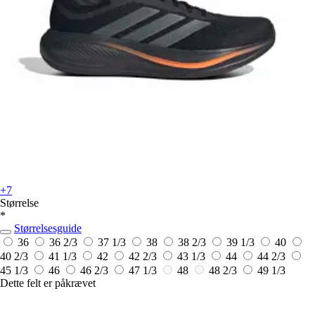
+7
Størrelse
*
Størrelsesguide
36
36 2/3
37 1/3
38
38 2/3
39 1/3
40
40 2/3
41 1/3
42
42 2/3
43 1/3
44
44 2/3
45 1/3
46
46 2/3
47 1/3
48
48 2/3
49 1/3
Dette felt er påkrævet