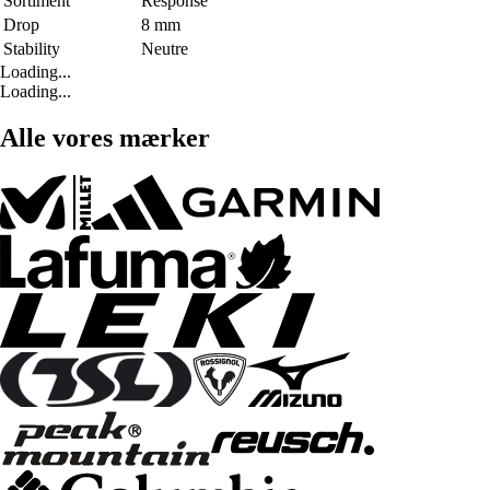
Sortiment
Response
Drop
8 mm
Stability
Neutre
Loading...
Loading...
Alle vores mærker