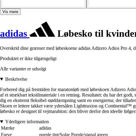
Vis mere
adidas
Løbesko til kvinde
Overskrid dine grænser med løbeskoene adidas Adizero Adios Pro 4, d
Produktet er ikke tilgængeligt
Alle varianter er udsolgt
Beskrivelse
Forbered dig på fremtiden for maratonløb med løbeskoen Adizero Adios P
af et strækbart tekstilmateriale i en retning. Resultatet: du har det god
dig en ekstremt fleksibel støddæmpning samt en energiretur, der tillader d
Skoen er lettere takket være ydersålen Lighttraxion og Continental™ gu
løbesko er designet til vejmarahton: den bliver derfor den ideelle følges
Yderligere information
Mærke
adidas
Farve
purple tint/Solar Purple/signal green