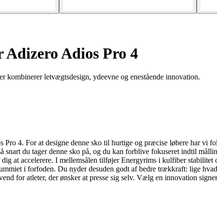
r Adizero Adios Pro 4
er kombinerer letvægtsdesign, ydeevne og enestående innovation.
ro 4. For at designe denne sko til hurtige og præcise løbere har vi fo
t, så snart du tager denne sko på, og du kan forblive fokuseret indtil mål
ig at accelerere. I mellemsålen tilføjer Energyrims i kulfiber stabilitet 
mmiet i forfoden. Du nyder desuden godt af bedre trækkraft: lige hvad d
vend for atleter, der ønsker at presse sig selv. Vælg en innovation signe