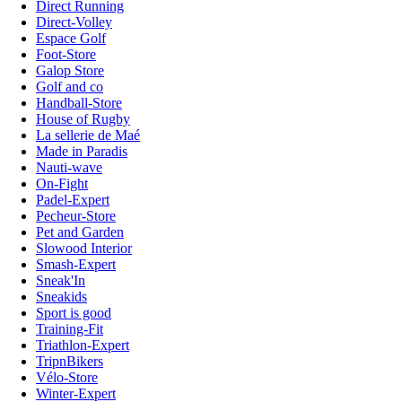
Direct Running
Direct-Volley
Espace Golf
Foot-Store
Galop Store
Golf and co
Handball-Store
House of Rugby
La sellerie de Maé
Made in Paradis
Nauti-wave
On-Fight
Padel-Expert
Pecheur-Store
Pet and Garden
Slowood Interior
Smash-Expert
Sneak'In
Sneakids
Sport is good
Training-Fit
Triathlon-Expert
TripnBikers
Vélo-Store
Winter-Expert