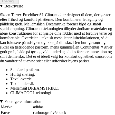
Loading...
Beskrivelse
Skoen Terrex Freehiker SL Climacool er designet til dem, der tørster
efter frihed og komfort på stierne. Den kombinerer let agility og
pålidelig greb. Mellemsålen Dreamstrike forener blød og stabil
støddæmpning. Climacool-teknologien tilbyder åndbare materialer og
åbne konstruktioner for at hjælpe dine fødder med at forblive tørre og
komfortable. Overdelen i teknisk mesh letter luftcirkulationen, så du
kan fokusere på udsigten og ikke på din sko. Den hurtige snøring
sikrer en tætsiddende pasform, mens gummisålen Continental™ giver
godt greb, både på tørt og vådt underlag.adidas forener innovation og
stil i denne sko. Det er et ideelt valg for komfort og lethed, uanset om
du vandrer på ujævne stier eller udforsker byens parker.
Standard pasform.
Hurtig snøring.
Textil overdel.
Textil indersål.
Mellemsål DREAMSTRIKE.
CLIMACOOL teknologi.
Yderligere information
Mærke
adidas
Farve
carbon/grefiv/cblack