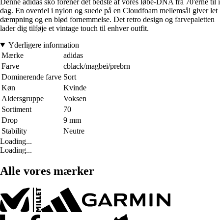
Denne adidas sko forener det bedste af vores løbe-DNA fra 70'erne til i
dag. En overdel i nylon og suede på en Cloudfoam mellemsål giver let
dæmpning og en blød fornemmelse. Det retro design og farvepaletten
lader dig tilføje et vintage touch til enhver outfit.
Yderligere information
Mærke
adidas
Farve
cblack/magbei/prebrn
Dominerende farve
Sort
Køn
Kvinde
Aldersgruppe
Voksen
Sortiment
70
Drop
9 mm
Stability
Neutre
Loading...
Loading...
Alle vores mærker