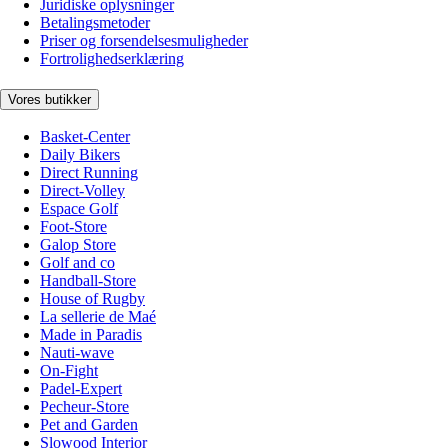
Juridiske oplysninger
Betalingsmetoder
Priser og forsendelsesmuligheder
Fortrolighedserklæring
Vores butikker
Basket-Center
Daily Bikers
Direct Running
Direct-Volley
Espace Golf
Foot-Store
Galop Store
Golf and co
Handball-Store
House of Rugby
La sellerie de Maé
Made in Paradis
Nauti-wave
On-Fight
Padel-Expert
Pecheur-Store
Pet and Garden
Slowood Interior