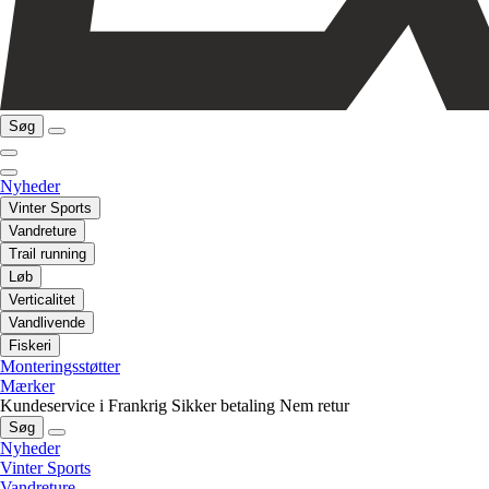
Søg
Nyheder
Vinter Sports
Vandreture
Trail running
Løb
Verticalitet
Vandlivende
Fiskeri
Monteringsstøtter
Mærker
Kundeservice i Frankrig
Sikker betaling
Nem retur
Søg
Nyheder
Vinter Sports
Vandreture