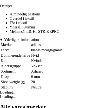
Detaljer
Almindelig pasform
Overdel i tekstil
Fôr i tekstil
Ydersål i gummi
Mellemsål LIGHTSTRIKEPRO
Yderligere information
Mærke
adidas
Farve
blacas/meorgl/granit
Dominerende farve
Hvid
Køn
Kvinde
Aldersgruppe
Voksen
Sortiment
Adizero
Drop
6 mm
Shoe weight (g)
201
Stability
Neutre
Loading...
Loading...
Alle vores mærker