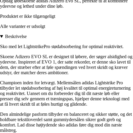
Opdag løbeskoene adidas Adizero Evo SL, perfekte til at kombinere
ydeevne og lethed under dine løb.
Produktet er ikke tilgængeligt
Alle varianter er udsolgt
Beskrivelse
Sko med let LightstrikePro stødabsorbering for optimal reaktivitet.
Skoene Adizero EVO SL er designet til løbere, der søger alsidighed og
ydeevne. Inspireret af EVO 1, der satte rekorder, er denne sko lavet til
dem, der stræber efter at føle spændingen ved hvert skridt og kræver
udstyr, der matcher deres ambitioner.
Champioen inden for letvægt. Mellemsålen adidas Lightstrike Pro
tilbyder let stødabsorbering af høj kvalitet til optimal energireturnering
og reaktivitet. Uanset om du forbereder dig til dit næste løb eller
presser dig selv gennem et træningspas, hjælper denne teknologi med
at få hvert skridt til at føles hurtigt og glidende.
Den almindelige pasform tilbyder en balanceret og sikker støtte, og det
holdbare tekstiloverdel samt gummiydersålen sikrer godt greb og
komfort. Lad disse højtydende sko adidas føre dig mod din næste
målstreg.