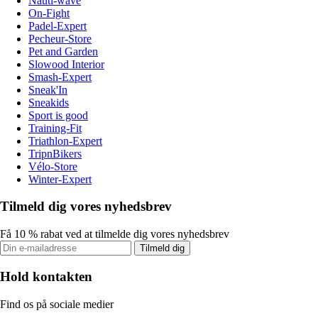
Nauti-wave
On-Fight
Padel-Expert
Pecheur-Store
Pet and Garden
Slowood Interior
Smash-Expert
Sneak'In
Sneakids
Sport is good
Training-Fit
Triathlon-Expert
TripnBikers
Vélo-Store
Winter-Expert
Tilmeld dig vores nyhedsbrev
Få 10 % rabat ved at tilmelde dig vores nyhedsbrev
Tilmeld dig
Hold kontakten
Find os på sociale medier