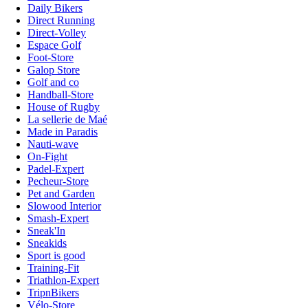
Daily Bikers
Direct Running
Direct-Volley
Espace Golf
Foot-Store
Galop Store
Golf and co
Handball-Store
House of Rugby
La sellerie de Maé
Made in Paradis
Nauti-wave
On-Fight
Padel-Expert
Pecheur-Store
Pet and Garden
Slowood Interior
Smash-Expert
Sneak'In
Sneakids
Sport is good
Training-Fit
Triathlon-Expert
TripnBikers
Vélo-Store