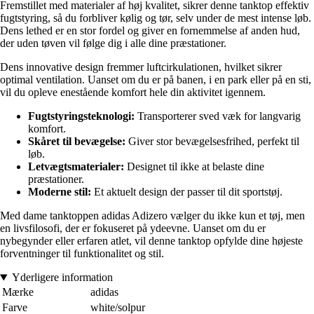
Fremstillet med materialer af høj kvalitet, sikrer denne tanktop effektiv
fugtstyring, så du forbliver kølig og tør, selv under de mest intense løb.
Dens lethed er en stor fordel og giver en fornemmelse af anden hud,
der uden tøven vil følge dig i alle dine præstationer.
Dens innovative design fremmer luftcirkulationen, hvilket sikrer
optimal ventilation. Uanset om du er på banen, i en park eller på en sti,
vil du opleve enestående komfort hele din aktivitet igennem.
Fugtstyringsteknologi:
Transporterer sved væk for langvarig
komfort.
Skåret til bevægelse:
Giver stor bevægelsesfrihed, perfekt til
løb.
Letvægtsmaterialer:
Designet til ikke at belaste dine
præstationer.
Moderne stil:
Et aktuelt design der passer til dit sportstøj.
Med dame tanktoppen adidas Adizero vælger du ikke kun et tøj, men
en livsfilosofi, der er fokuseret på ydeevne. Uanset om du er
nybegynder eller erfaren atlet, vil denne tanktop opfylde dine højeste
forventninger til funktionalitet og stil.
Yderligere information
Mærke
adidas
Farve
white/solpur