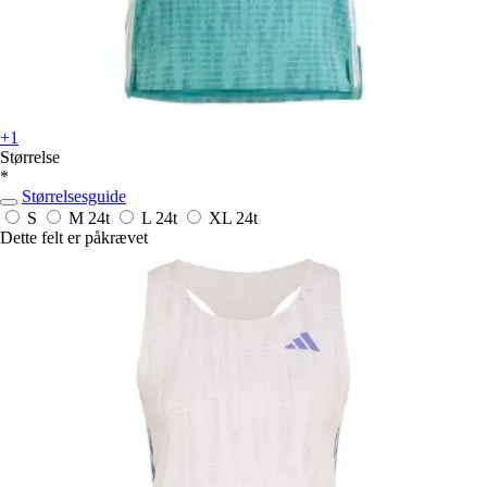
+1
Størrelse
*
Størrelsesguide
S
M
24t
L
24t
XL
24t
Dette felt er påkrævet