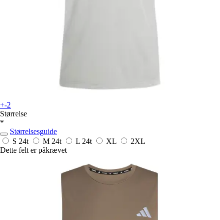
+-2
Størrelse
*
Størrelsesguide
S
24t
M
24t
L
24t
XL
2XL
Dette felt er påkrævet