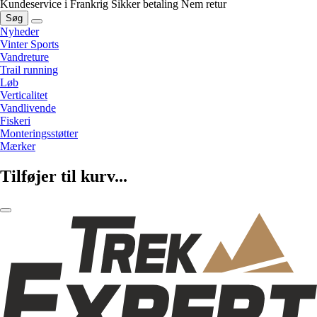
Kundeservice i Frankrig
Sikker betaling
Nem retur
Søg
Nyheder
Vinter Sports
Vandreture
Trail running
Løb
Verticalitet
Vandlivende
Fiskeri
Monteringsstøtter
Mærker
Tilføjer til kurv...