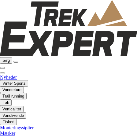
Søg
Nyheder
Vinter Sports
Vandreture
Trail running
Løb
Verticalitet
Vandlivende
Fiskeri
Monteringsstøtter
Mærker