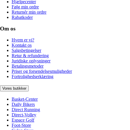
Hjælpecenter
Følg min ordre
Returnér min ordre
Rabatkoder
Om os
Hvem er vi?
Kontakt os
Salgsbetingelser
Retur & refundering
Juridiske oplysninger
Betalingsmetoder
Priser og forsendelsesmuligheder
Fortrolighedserklæring
Vores butikker
Basket-Center
Daily Bikers
Direct Running
Direct-Volley
Espace Golf
Foot-Store