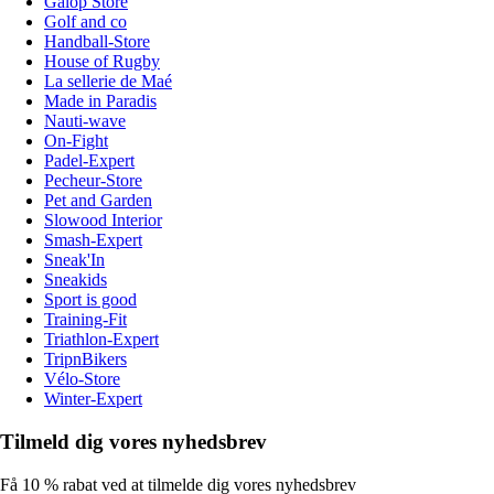
Galop Store
Golf and co
Handball-Store
House of Rugby
La sellerie de Maé
Made in Paradis
Nauti-wave
On-Fight
Padel-Expert
Pecheur-Store
Pet and Garden
Slowood Interior
Smash-Expert
Sneak'In
Sneakids
Sport is good
Training-Fit
Triathlon-Expert
TripnBikers
Vélo-Store
Winter-Expert
Tilmeld dig vores nyhedsbrev
Få 10 % rabat ved at tilmelde dig vores nyhedsbrev