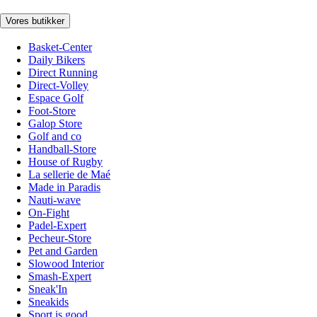
Vores butikker
Basket-Center
Daily Bikers
Direct Running
Direct-Volley
Espace Golf
Foot-Store
Galop Store
Golf and co
Handball-Store
House of Rugby
La sellerie de Maé
Made in Paradis
Nauti-wave
On-Fight
Padel-Expert
Pecheur-Store
Pet and Garden
Slowood Interior
Smash-Expert
Sneak'In
Sneakids
Sport is good