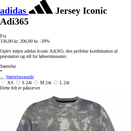
adidas
Jersey Iconic
Adi365
Fra
336,00 kr.
206,00 kr.
-39%
Oplev trøjen adidas Iconic Adi365, den perfekte kombination af
præstation og stil for løbeentusiaster.
Størrelse
*
Størrelsesguide
XS
S
24t
M
24t
L
24t
Dette felt er påkrævet