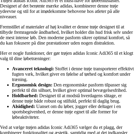
Trøjen adidas Iconic Adi365 er et must-have for løbeentusiaster.
Designet af det berømte mærke adidas, kombinerer denne trøje
ydeevne og stil for at imødekomme behovene hos atleter på alle
niveauer.
Fremstillet af materialer af høj kvalitet er denne trøje designet til at
tilbyde fremragende åndbarhed, hvilket holder din hud frisk selv under
de mest intense løb. Den moderne pasform sikrer optimal komfort, så
du kan fokusere på dine præstationer uden nogen distraktion.
Her er nogle funktioner, der gør trøjen adidas Iconic Adi365 til et klogt
valg til dine løbetræninger:
Avanceret teknologi:
Stoffet i denne trøje transporterer effektivt
fugten væk, hvilket giver en følelse af tørhed og komfort under
træning.
Ergonomisk design:
Den ergonomiske pasform tilpasser sig
perfekt til din silhuet, hvilket giver optimal bevægelsesfrihed.
Holdbarhed:
Designet til at modstå hverdagens slitage, er
denne trøje både robust og stilfuld, perfekt til daglig brug.
Alsidighed:
Uanset om du løber, jogger eller deltager i en
sportsbegivenhed, er denne trøje egnet til alle former for
løbeaktiviteter.
Ved at vælge trøjen adidas Iconic Adi365 vælger du et plagg, der
kombinerer funktionalitet og æstetik, samtidig med at det indkapsler