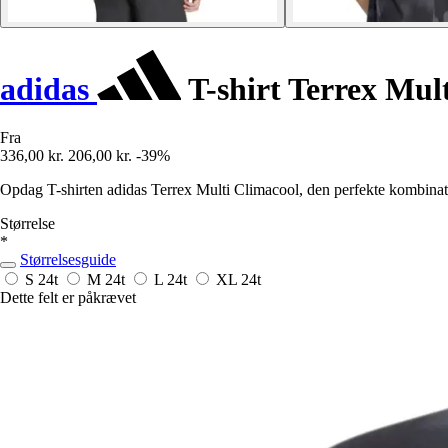
adidas
T-shirt Terrex Mul
Fra
336,00 kr.
206,00 kr.
-39%
Opdag T-shirten adidas Terrex Multi Climacool, den perfekte kombinati
Størrelse
*
Størrelsesguide
S
24t
M
24t
L
24t
XL
24t
Dette felt er påkrævet