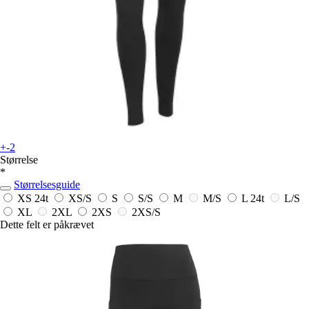
+-2
Størrelse
*
Størrelsesguide
XS
24t
XS/S
S
S/S
M
M/S
L
24t
L/S
XL
2XL
2XS
2XS/S
Dette felt er påkrævet