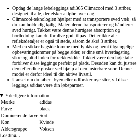
Opdag de lange løbeleggings adi365 Climacool med 3 striber,
designet til alle, der elsker at løbe hver dag.
Climacool-teknologien hjælper med at transportere sved væk, så
du kan holde dig kølig. Materialerne transporterer og håndterer
sved hurtigt. Takket være denne hurtigere absorption og
bortledning kan du forblive godt tilpas. Det er ikke alt:
refleksdetaljer er også til stede, såsom de skrå 3 striber.
Med en sikker bagside lomme med lynlås og nemt tilgængelige
opbevaringslommer på begge sider, er dine små hverdagsting
sikre og altid inden for rækkevidde. Takket være den høje talje
forbliver disse leggings perfekt på plads. Desuden kan du justere
dem efter dine ønsker ved hjælp af den justerbare snor. Denne
model er derfor ideel til din aktive livsstil.
Uanset om du løber i byen eller udforsker nye stier, vil disse
leggings adidas være din løbepartner.
Yderligere information
Mærke
adidas
Farve
black
Dominerende farve
Sort
Køn
Kvinde
Aldersgruppe
Voksen
Loading...