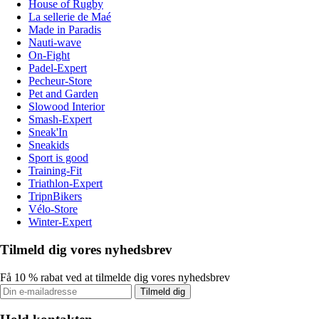
House of Rugby
La sellerie de Maé
Made in Paradis
Nauti-wave
On-Fight
Padel-Expert
Pecheur-Store
Pet and Garden
Slowood Interior
Smash-Expert
Sneak'In
Sneakids
Sport is good
Training-Fit
Triathlon-Expert
TripnBikers
Vélo-Store
Winter-Expert
Tilmeld dig vores nyhedsbrev
Få 10 % rabat ved at tilmelde dig vores nyhedsbrev
Tilmeld dig