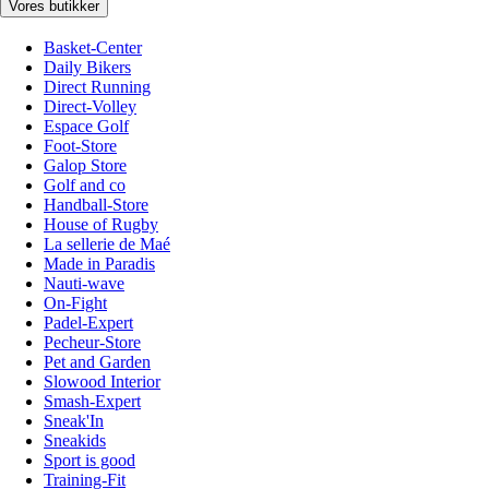
Vores butikker
Basket-Center
Daily Bikers
Direct Running
Direct-Volley
Espace Golf
Foot-Store
Galop Store
Golf and co
Handball-Store
House of Rugby
La sellerie de Maé
Made in Paradis
Nauti-wave
On-Fight
Padel-Expert
Pecheur-Store
Pet and Garden
Slowood Interior
Smash-Expert
Sneak'In
Sneakids
Sport is good
Training-Fit