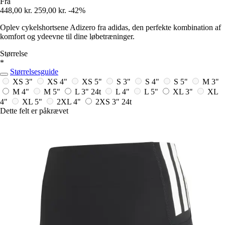
Fra
448,00 kr.
259,00 kr.
-42%
Oplev cykelshortsene Adizero fra adidas, den perfekte kombination af
komfort og ydeevne til dine løbetræninger.
Størrelse
*
Størrelsesguide
XS 3"
XS 4"
XS 5"
S 3"
S 4"
S 5"
M 3"
M 4"
M 5"
L 3"
24t
L 4"
L 5"
XL 3"
XL
4"
XL 5"
2XL 4"
2XS 3"
24t
Dette felt er påkrævet