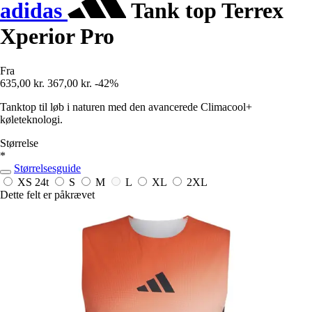
adidas
Tank top Terrex
Xperior Pro
Fra
635,00 kr.
367,00 kr.
-42%
Tanktop til løb i naturen med den avancerede Climacool+
køleteknologi.
Størrelse
*
Størrelsesguide
XS
24t
S
M
L
XL
2XL
Dette felt er påkrævet