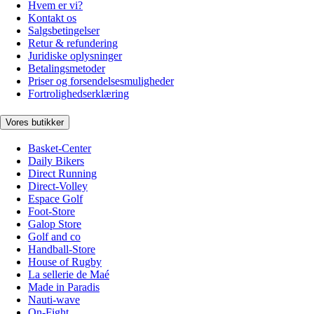
Hvem er vi?
Kontakt os
Salgsbetingelser
Retur & refundering
Juridiske oplysninger
Betalingsmetoder
Priser og forsendelsesmuligheder
Fortrolighedserklæring
Vores butikker
Basket-Center
Daily Bikers
Direct Running
Direct-Volley
Espace Golf
Foot-Store
Galop Store
Golf and co
Handball-Store
House of Rugby
La sellerie de Maé
Made in Paradis
Nauti-wave
On-Fight