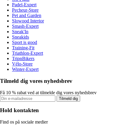
Padel-Expert
Pecheur-Store
Pet and Garden
Slowood Interior
Smash-Expert
Sneak'In
Sneakids
Sport is good
Training-Fit
Triathlon-Expert
TripnBikers
Vélo-Store
Winter-Expert
Tilmeld dig vores nyhedsbrev
Få 10 % rabat ved at tilmelde dig vores nyhedsbrev
Tilmeld dig
Hold kontakten
Find os på sociale medier