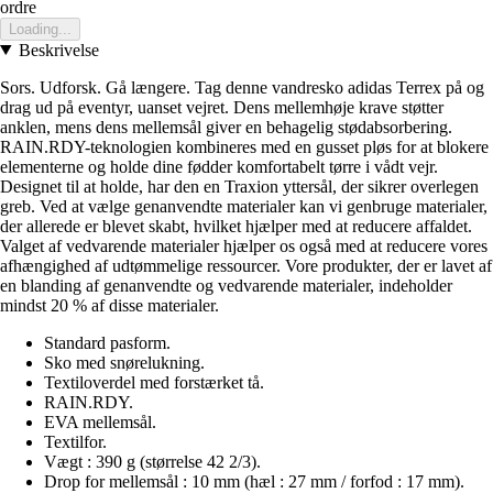
ordre
Loading...
Beskrivelse
Sors. Udforsk. Gå længere. Tag denne vandresko adidas Terrex på og
drag ud på eventyr, uanset vejret. Dens mellemhøje krave støtter
anklen, mens dens mellemsål giver en behagelig stødabsorbering.
RAIN.RDY-teknologien kombineres med en gusset pløs for at blokere
elementerne og holde dine fødder komfortabelt tørre i vådt vejr.
Designet til at holde, har den en Traxion yttersål, der sikrer overlegen
greb. Ved at vælge genanvendte materialer kan vi genbruge materialer,
der allerede er blevet skabt, hvilket hjælper med at reducere affaldet.
Valget af vedvarende materialer hjælper os også med at reducere vores
afhængighed af udtømmelige ressourcer. Vore produkter, der er lavet af
en blanding af genanvendte og vedvarende materialer, indeholder
mindst 20 % af disse materialer.
Standard pasform.
Sko med snørelukning.
Textiloverdel med forstærket tå.
RAIN.RDY.
EVA mellemsål.
Textilfor.
Vægt : 390 g (størrelse 42 2/3).
Drop for mellemsål : 10 mm (hæl : 27 mm / forfod : 17 mm).