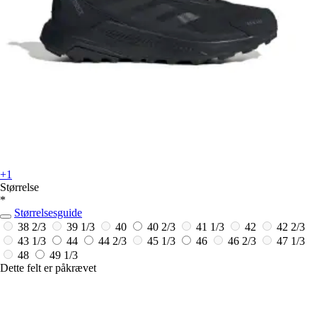
+1
Størrelse
*
Størrelsesguide
38 2/3
39 1/3
40
40 2/3
41 1/3
42
42 2/3
43 1/3
44
44 2/3
45 1/3
46
46 2/3
47 1/3
48
49 1/3
Dette felt er påkrævet