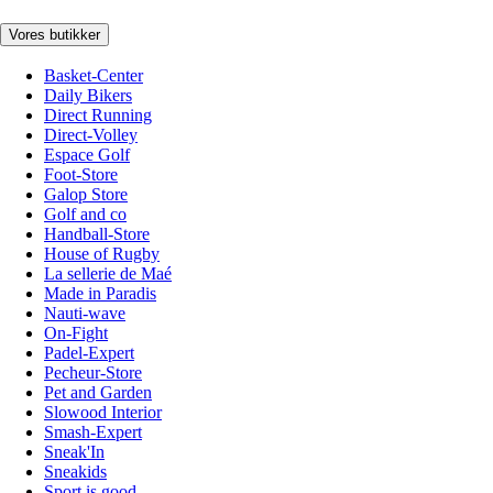
Vores butikker
Basket-Center
Daily Bikers
Direct Running
Direct-Volley
Espace Golf
Foot-Store
Galop Store
Golf and co
Handball-Store
House of Rugby
La sellerie de Maé
Made in Paradis
Nauti-wave
On-Fight
Padel-Expert
Pecheur-Store
Pet and Garden
Slowood Interior
Smash-Expert
Sneak'In
Sneakids
Sport is good