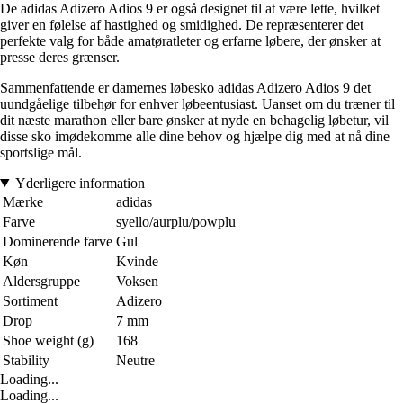
De adidas Adizero Adios 9 er også designet til at være lette, hvilket
giver en følelse af hastighed og smidighed. De repræsenterer det
perfekte valg for både amatøratleter og erfarne løbere, der ønsker at
presse deres grænser.
Sammenfattende er damernes løbesko adidas Adizero Adios 9 det
uundgåelige tilbehør for enhver løbeentusiast. Uanset om du træner til
dit næste marathon eller bare ønsker at nyde en behagelig løbetur, vil
disse sko imødekomme alle dine behov og hjælpe dig med at nå dine
sportslige mål.
Yderligere information
Mærke
adidas
Farve
syello/aurplu/powplu
Dominerende farve
Gul
Køn
Kvinde
Aldersgruppe
Voksen
Sortiment
Adizero
Drop
7 mm
Shoe weight (g)
168
Stability
Neutre
Loading...
Loading...