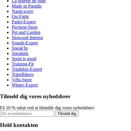
La sellerie de Maé
Made in Paradis
Nauti-wave
On-Fight
Padel-Expert
Pecheur-Store
Pet and Garden
Slowood Interior
Smash-Expert
Sneak'In
Sneakids
Sport is good
Training-Fit
Triathlon-Expert
TripnBikers
Vélo-Store
Winter-Expert
Tilmeld dig vores nyhedsbrev
Få 10 % rabat ved at tilmelde dig vores nyhedsbrev
Tilmeld dig
Hold kontakten