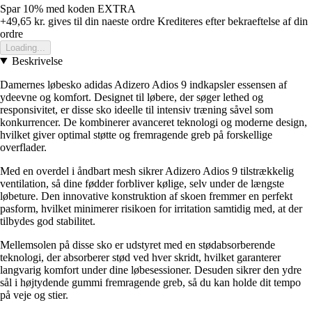
Spar 10%
med koden
EXTRA
+49,65 kr.
gives til din naeste ordre
Krediteres efter bekraeftelse af din
ordre
Loading...
Beskrivelse
Damernes løbesko adidas Adizero Adios 9 indkapsler essensen af
ydeevne og komfort. Designet til løbere, der søger lethed og
responsivitet, er disse sko ideelle til intensiv træning såvel som
konkurrencer. De kombinerer avanceret teknologi og moderne design,
hvilket giver optimal støtte og fremragende greb på forskellige
overflader.
Med en overdel i åndbart mesh sikrer Adizero Adios 9 tilstrækkelig
ventilation, så dine fødder forbliver kølige, selv under de længste
løbeture. Den innovative konstruktion af skoen fremmer en perfekt
pasform, hvilket minimerer risikoen for irritation samtidig med, at der
tilbydes god stabilitet.
Mellemsolen på disse sko er udstyret med en stødabsorberende
teknologi, der absorberer stød ved hver skridt, hvilket garanterer
langvarig komfort under dine løbesessioner. Desuden sikrer den ydre
sål i højtydende gummi fremragende greb, så du kan holde dit tempo
på veje og stier.