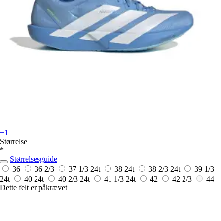
+1
Størrelse
*
Størrelsesguide
36
36 2/3
37 1/3
24t
38
24t
38 2/3
24t
39 1/3
24t
40
24t
40 2/3
24t
41 1/3
24t
42
42 2/3
44
Dette felt er påkrævet