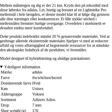
Mellem målstregen og dig er der 21 km. Kryds den på rekordtid med
disse løbesko fra adidas. Let, hurtig og boostet af en Lightstrike Pro
mellemsål i hele længden, er denne model klar til at følge dig gennem
alle dine træninger eller konkurrencer. Et lille stykke stivhed i
mellemsålen fremmer hurtige overgange. Overdelen i strækmesh er
desuden endnu mere komfortabel.
Dette produkt indeholder mindst 20 % genanvendte materialer. Ved at
genbruge allerede eksisterende materialer, hjælper vi med at reducere
affald og vores afhængighed af begrænsede ressourcer for at mindske
den økologiske fodaftryk af de produkter, vi fremstiller.
Model designet til hybridtræning og alsidige præstationer.
Yderligere information
Mærke
adidas
Farve
ftwwht/luor/lucred
Dominerende farve
Hvid
Køn
Unisex
Aldersgruppe
Voksen
Sortiment
Adizero Adios
Drop
7 mm
Shoe weight (g)
176