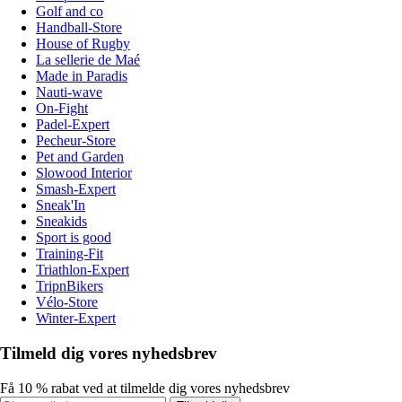
Golf and co
Handball-Store
House of Rugby
La sellerie de Maé
Made in Paradis
Nauti-wave
On-Fight
Padel-Expert
Pecheur-Store
Pet and Garden
Slowood Interior
Smash-Expert
Sneak'In
Sneakids
Sport is good
Training-Fit
Triathlon-Expert
TripnBikers
Vélo-Store
Winter-Expert
Tilmeld dig vores nyhedsbrev
Få 10 % rabat ved at tilmelde dig vores nyhedsbrev