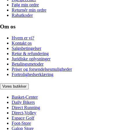
Følg min ordre
Returnér min ordre
Rabatkoder
Om os
Hvem er vi?
Kontakt os
Salgsbetingelser
Retur & refundering
Juridiske oplysninger
Betalingsmetoder
Priser og forsendelsesmuligheder
Fortrolighedserklæring
Vores butikker
Basket-Center
Daily Bikers
Direct Running
Direct-Volley
Espace Golf
Foot-Store
Galop Store