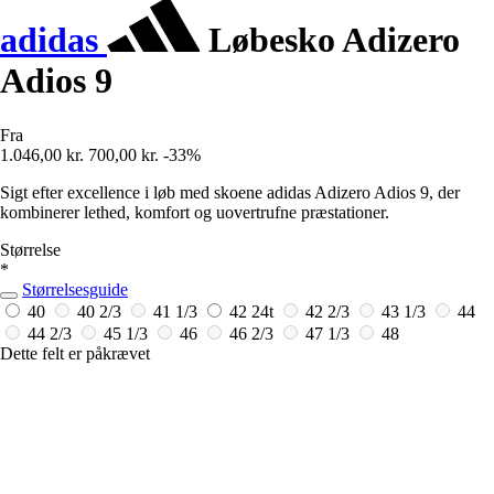
adidas
Løbesko Adizero
Adios 9
Fra
1.046,00 kr.
700,00 kr.
-33%
Sigt efter excellence i løb med skoene adidas Adizero Adios 9, der
kombinerer lethed, komfort og uovertrufne præstationer.
Størrelse
*
Størrelsesguide
40
40 2/3
41 1/3
42
24t
42 2/3
43 1/3
44
44 2/3
45 1/3
46
46 2/3
47 1/3
48
Dette felt er påkrævet