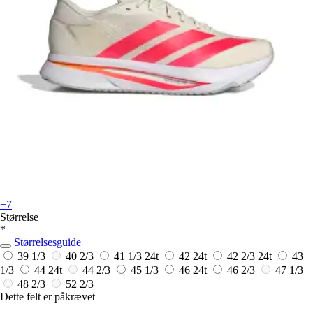
+7
Størrelse
*
Størrelsesguide
39 1/3
40 2/3
41 1/3
24t
42
24t
42 2/3
24t
43
1/3
44
24t
44 2/3
45 1/3
46
24t
46 2/3
47 1/3
48 2/3
52 2/3
Dette felt er påkrævet