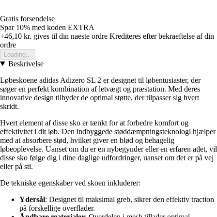
Gratis forsendelse
Spar 10%
med koden
EXTRA
+46,10 kr.
gives til din naeste ordre
Krediteres efter bekraeftelse af din
ordre
Loading...
Beskrivelse
Løbeskoene adidas Adizero SL 2 er designet til løbentusiaster, der
søger en perfekt kombination af letvægt og præstation. Med deres
innovative design tilbyder de optimal støtte, der tilpasser sig hvert
skridt.
Hvert element af disse sko er tænkt for at forbedre komfort og
effektivitet i dit løb. Den indbyggede støddæmpningsteknologi hjælper
med at absorbere stød, hvilket giver en blød og behagelig
løbeoplevelse. Uanset om du er en nybegynder eller en erfaren atlet, vil
disse sko følge dig i dine daglige udfordringer, uanset om det er på vej
eller på sti.
De tekniske egenskaber ved skoen inkluderer:
Ydersål
: Designet til maksimal greb, sikrer den effektiv traction
på forskellige overflader.
Åndbare materialer
: Overdelen i mesh tillader optimal