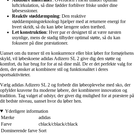
luftcirkulation, så dine fødder forbliver friske under dine
løbesessioner.
Reaktiv støddæmpning
: Den reaktive
støddæmpningsteknologi hjælper med at returnere energi for
hvert skridt, så du kan løbe længere uden træthed.
Let konstruktion
: Hver par er designet til at være næsten
usynlige, mens de stadig tilbyder optimal støtte, så du kan
fokusere på dine præstationer.
Uanset om du træner til en konkurrence eller blot løber for fornøjelsens
skyld, vil løbeskoene adidas Adizero SL 2 give dig den støtte og
komfort, du har brug for for at nå dine mål. De er det perfekte valg for
dem, der ønsker at kombinere stil og funktionalitet i deres
sportsaktiviteter.
Vælg adidas Adizero SL 2 og forbedr din løbeoplevelse med sko, der
opfylder kravene fra moderne løbere, der kombinerer innovation og
tradition. Tag valget af udstyr, der giver dig mulighed for at præstere på
dit bedste niveau, uanset hvor du løber hen.
Yderligere information
Mærke
adidas
Farve
cblack/cblack/cblack
Dominerende farve
Sort