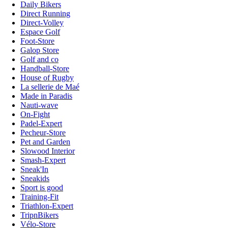
Daily Bikers
Direct Running
Direct-Volley
Espace Golf
Foot-Store
Galop Store
Golf and co
Handball-Store
House of Rugby
La sellerie de Maé
Made in Paradis
Nauti-wave
On-Fight
Padel-Expert
Pecheur-Store
Pet and Garden
Slowood Interior
Smash-Expert
Sneak'In
Sneakids
Sport is good
Training-Fit
Triathlon-Expert
TripnBikers
Vélo-Store