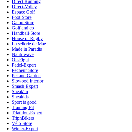
Direct Running
Direct-Volley
Espace Golf
Foot-Store
Galop Store
Golf and co
Handball-Store
House of Rugby
La sellerie de Maé
Made in Paradis
Nauti-wave
On-Fight
Padel-Expert
Pecheur-Store
Pet and Garden
Slowood Interior
Smash-Expert
Sneak'In
Sneakids
Sport is good
Training-Fit
Triathlon-Expert
TripnBikers
Vélo-Store
Winter-Expert