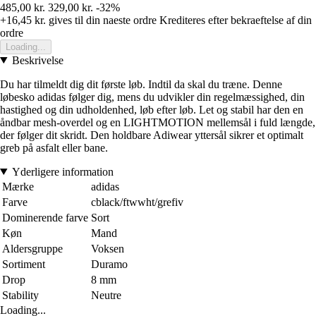
485,00 kr.
329,00 kr.
-32%
+16,45 kr.
gives til din naeste ordre
Krediteres efter bekraeftelse af din
ordre
Loading...
Beskrivelse
Du har tilmeldt dig dit første løb. Indtil da skal du træne. Denne
løbesko adidas følger dig, mens du udvikler din regelmæssighed, din
hastighed og din udholdenhed, løb efter løb. Let og stabil har den en
åndbar mesh-overdel og en LIGHTMOTION mellemsål i fuld længde,
der følger dit skridt. Den holdbare Adiwear yttersål sikrer et optimalt
greb på asfalt eller bane.
Yderligere information
Mærke
adidas
Farve
cblack/ftwwht/grefiv
Dominerende farve
Sort
Køn
Mand
Aldersgruppe
Voksen
Sortiment
Duramo
Drop
8 mm
Stability
Neutre
Loading...