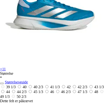
+11
Størrelse
*
Størrelsesguide
39 1/3
40
40 2/3
41 1/3
42
42 2/3
43 1/3
44
44 2/3
45 1/3
46
46 2/3
47 1/3
48
49 1/3
50 2/3
Dette felt er påkrævet