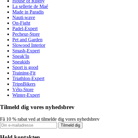
House of Rugby
La sellerie de Maé
Made in Paradis
Nauti-wave
On-Fight
Padel-Expert
Pecheur-Store
Pet and Garden
Slowood Interior
Smash-Expert
Sneak'In
Sneakids
Sport is good
Training-Fit
Triathlon-Expert
TripnBikers
Vélo-Store
Winter-Expert
Tilmeld dig vores nyhedsbrev
Få 10 % rabat ved at tilmelde dig vores nyhedsbrev
Tilmeld dig
Hold kontakten