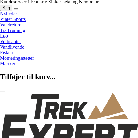
Kundeservice i Frankrig
Sikker betaling
Nem retur
Søg
Nyheder
Vinter Sports
Vandreture
Trail running
Løb
Verticalitet
Vandlivende
Fiskeri
Monteringsstøtter
Mærker
Tilføjer til kurv...