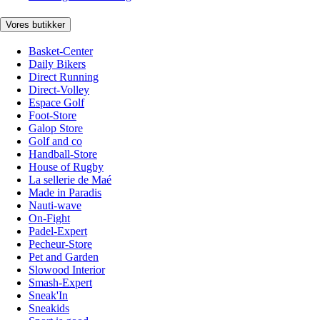
Vores butikker
Basket-Center
Daily Bikers
Direct Running
Direct-Volley
Espace Golf
Foot-Store
Galop Store
Golf and co
Handball-Store
House of Rugby
La sellerie de Maé
Made in Paradis
Nauti-wave
On-Fight
Padel-Expert
Pecheur-Store
Pet and Garden
Slowood Interior
Smash-Expert
Sneak'In
Sneakids