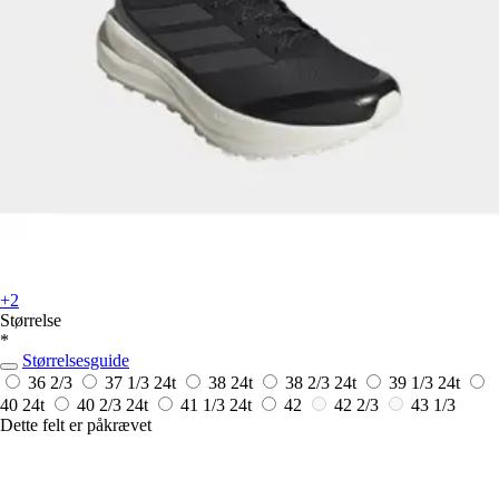
+2
Størrelse
*
Størrelsesguide
36 2/3
37 1/3
24t
38
24t
38 2/3
24t
39 1/3
24t
40
24t
40 2/3
24t
41 1/3
24t
42
42 2/3
43 1/3
Dette felt er påkrævet