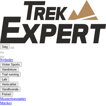
Søg
Nyheder
Vinter Sports
Vandreture
Trail running
Løb
Verticalitet
Vandlivende
Fiskeri
Monteringsstøtter
Mærker