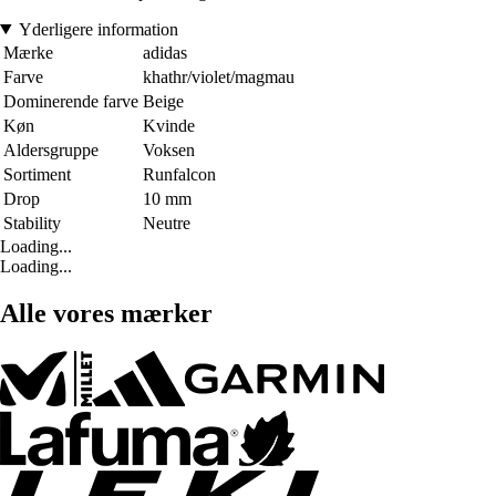
Yderligere information
Mærke
adidas
Farve
khathr/violet/magmau
Dominerende farve
Beige
Køn
Kvinde
Aldersgruppe
Voksen
Sortiment
Runfalcon
Drop
10 mm
Stability
Neutre
Loading...
Loading...
Alle vores mærker