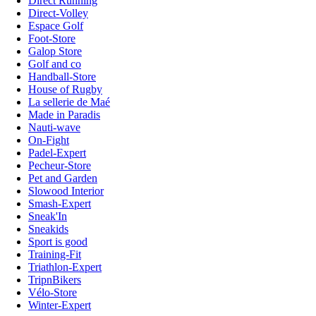
Direct Running
Direct-Volley
Espace Golf
Foot-Store
Galop Store
Golf and co
Handball-Store
House of Rugby
La sellerie de Maé
Made in Paradis
Nauti-wave
On-Fight
Padel-Expert
Pecheur-Store
Pet and Garden
Slowood Interior
Smash-Expert
Sneak'In
Sneakids
Sport is good
Training-Fit
Triathlon-Expert
TripnBikers
Vélo-Store
Winter-Expert