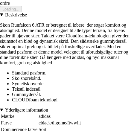
ordre
Loading...
Beskrivelse
Skon Runfalcon 6 ATR er beregnet til løbere, der søger komfort og
alsidighed. Denne model er designet til alle typer terræn, fra byens
gader til ujævne stier. Takket være Cloudfoam-teknologien giver den
skumstof en blød og dynamisk skrid. Den slidstærke gummiydersål
sikrer optimal greb og stabilitet på forskellige overflader. Med en
standard pasform er denne model velegnet til uforudsigelige ruter og
dine foretrukne stier. Gå længere med adidas, og nyd maksimal
komfort, greb og alsidighed.
Standard pasform.
Sko snørebånd.
Syntetisk overdel.
Tekstil indersål.
Gummiydersål.
CLOUDfoam teknologi.
Yderligere information
Mærke
adidas
Farve
cblack/thgome/ftwwht
Dominerende farve
Sort