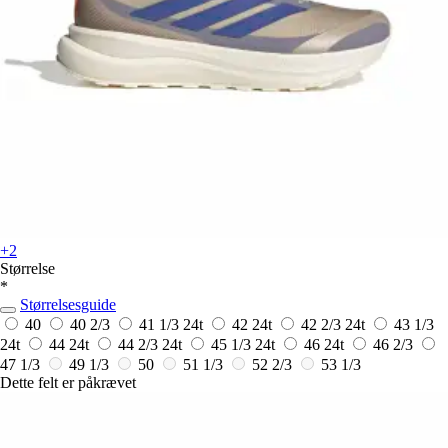
+2
Størrelse
*
Størrelsesguide
40
40 2/3
41 1/3
24t
42
24t
42 2/3
24t
43 1/3
24t
44
24t
44 2/3
24t
45 1/3
24t
46
24t
46 2/3
47 1/3
49 1/3
50
51 1/3
52 2/3
53 1/3
Dette felt er påkrævet