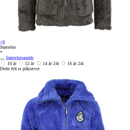
+0
Størrelse
*
Størrelsesguide
10 år
12 år
14 år
24t
16 år
24t
Dette felt er påkrævet