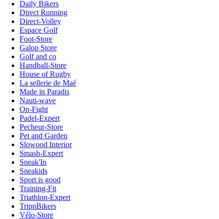
Daily Bikers
Direct Running
Direct-Volley
Espace Golf
Foot-Store
Galop Store
Golf and co
Handball-Store
House of Rugby
La sellerie de Maé
Made in Paradis
Nauti-wave
On-Fight
Padel-Expert
Pecheur-Store
Pet and Garden
Slowood Interior
Smash-Expert
Sneak'In
Sneakids
Sport is good
Training-Fit
Triathlon-Expert
TripnBikers
Vélo-Store