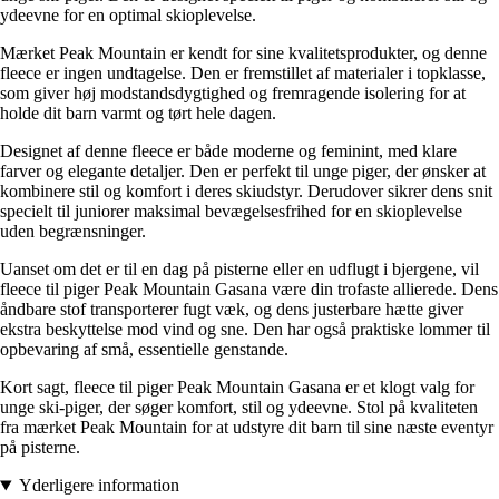
ydeevne for en optimal skioplevelse.
Mærket Peak Mountain er kendt for sine kvalitetsprodukter, og denne
fleece er ingen undtagelse. Den er fremstillet af materialer i topklasse,
som giver høj modstandsdygtighed og fremragende isolering for at
holde dit barn varmt og tørt hele dagen.
Designet af denne fleece er både moderne og feminint, med klare
farver og elegante detaljer. Den er perfekt til unge piger, der ønsker at
kombinere stil og komfort i deres skiudstyr. Derudover sikrer dens snit
specielt til juniorer maksimal bevægelsesfrihed for en skioplevelse
uden begrænsninger.
Uanset om det er til en dag på pisterne eller en udflugt i bjergene, vil
fleece til piger Peak Mountain Gasana være din trofaste allierede. Dens
åndbare stof transporterer fugt væk, og dens justerbare hætte giver
ekstra beskyttelse mod vind og sne. Den har også praktiske lommer til
opbevaring af små, essentielle genstande.
Kort sagt, fleece til piger Peak Mountain Gasana er et klogt valg for
unge ski-piger, der søger komfort, stil og ydeevne. Stol på kvaliteten
fra mærket Peak Mountain for at udstyre dit barn til sine næste eventyr
på pisterne.
Yderligere information