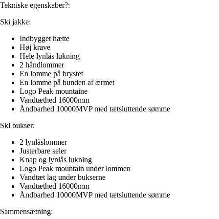
Tekniske egenskaber?:
Ski jakke:
Indbygget hætte
Høj krave
Hele lynlås lukning
2 håndlommer
En lomme på brystet
En lomme på bunden af ærmet
Logo Peak mountaine
Vandtæthed 16000mm
Åndbarhed 10000MVP med tætsluttende sømme
Ski bukser:
2 lynlåslommer
Justerbare seler
Knap og lynlås lukning
Logo Peak mountain under lommen
Vandtæt lag under bukserne
Vandtæthed 16000mm
Åndbarhed 10000MVP med tætsluttende sømme
Sammensætning: