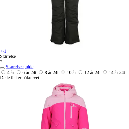
+-1
Størrelse
*
Størrelsesguide
4 år
6 år
24t
8 år
24t
10 år
12 år
24t
14 år
24t
Dette felt er påkrævet