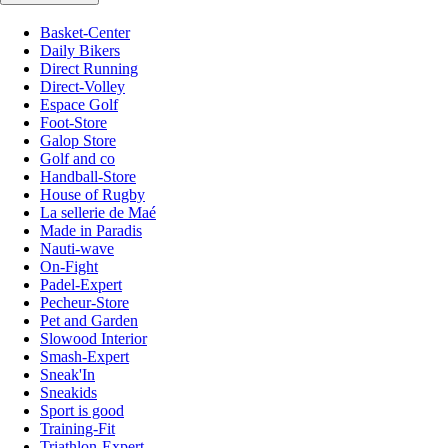
Basket-Center
Daily Bikers
Direct Running
Direct-Volley
Espace Golf
Foot-Store
Galop Store
Golf and co
Handball-Store
House of Rugby
La sellerie de Maé
Made in Paradis
Nauti-wave
On-Fight
Padel-Expert
Pecheur-Store
Pet and Garden
Slowood Interior
Smash-Expert
Sneak'In
Sneakids
Sport is good
Training-Fit
Triathlon-Expert