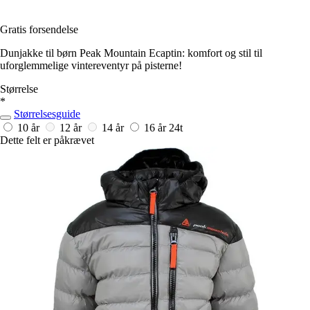
Gratis forsendelse
Dunjakke til børn Peak Mountain Ecaptin: komfort og stil til
uforglemmelige vintereventyr på pisterne!
Størrelse
*
Størrelsesguide
10 år
12 år
14 år
16 år
24t
Dette felt er påkrævet