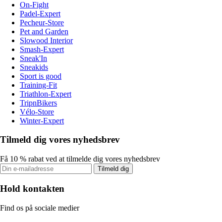
On-Fight
Padel-Expert
Pecheur-Store
Pet and Garden
Slowood Interior
Smash-Expert
Sneak'In
Sneakids
Sport is good
Training-Fit
Triathlon-Expert
TripnBikers
Vélo-Store
Winter-Expert
Tilmeld dig vores nyhedsbrev
Få 10 % rabat ved at tilmelde dig vores nyhedsbrev
Tilmeld dig
Hold kontakten
Find os på sociale medier