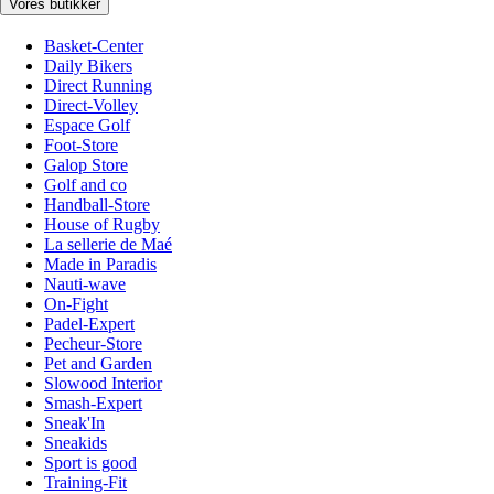
Vores butikker
Basket-Center
Daily Bikers
Direct Running
Direct-Volley
Espace Golf
Foot-Store
Galop Store
Golf and co
Handball-Store
House of Rugby
La sellerie de Maé
Made in Paradis
Nauti-wave
On-Fight
Padel-Expert
Pecheur-Store
Pet and Garden
Slowood Interior
Smash-Expert
Sneak'In
Sneakids
Sport is good
Training-Fit