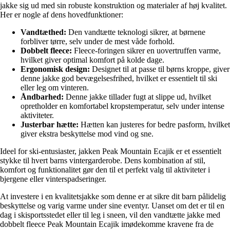
jakke sig ud med sin robuste konstruktion og materialer af høj kvalitet.
Her er nogle af dens hovedfunktioner:
Vandtæthed:
Den vandtætte teknologi sikrer, at børnene
forbliver tørre, selv under de mest våde forhold.
Dobbelt fleece:
Fleece-foringen sikrer en uovertruffen varme,
hvilket giver optimal komfort på kolde dage.
Ergonomisk design:
Designet til at passe til børns kroppe, giver
denne jakke god bevægelsesfrihed, hvilket er essentielt til ski
eller leg om vinteren.
Åndbarhed:
Denne jakke tillader fugt at slippe ud, hvilket
opretholder en komfortabel kropstemperatur, selv under intense
aktiviteter.
Justerbar hætte:
Hætten kan justeres for bedre pasform, hvilket
giver ekstra beskyttelse mod vind og sne.
Ideel for ski-entusiaster, jakken Peak Mountain Ecajik er et essentielt
stykke til hvert barns vintergarderobe. Dens kombination af stil,
komfort og funktionalitet gør den til et perfekt valg til aktiviteter i
bjergene eller vinterspadseringer.
At investere i en kvalitetsjakke som denne er at sikre dit barn pålidelig
beskyttelse og varig varme under sine eventyr. Uanset om det er til en
dag i skisportsstedet eller til leg i sneen, vil den vandtætte jakke med
dobbelt fleece Peak Mountain Ecajik imødekomme kravene fra de