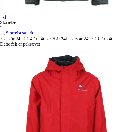
+-1
Størrelse
*
Størrelsesguide
3 år
24t
4 år
24t
5 år
24t
6 år
24t
8 år
24t
Dette felt er påkrævet