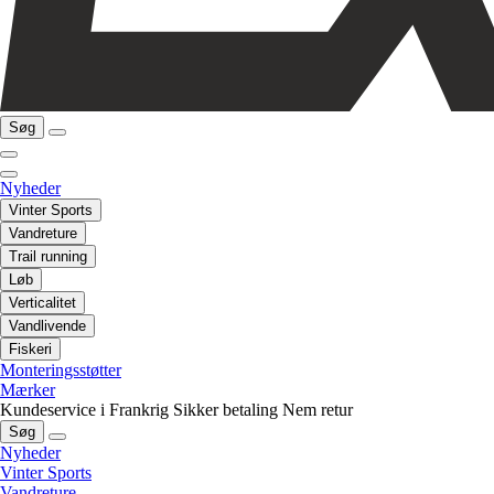
Søg
Nyheder
Vinter Sports
Vandreture
Trail running
Løb
Verticalitet
Vandlivende
Fiskeri
Monteringsstøtter
Mærker
Kundeservice i Frankrig
Sikker betaling
Nem retur
Søg
Nyheder
Vinter Sports
Vandreture