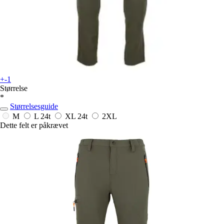
+-1
Størrelse
*
Størrelsesguide
M
L
24t
XL
24t
2XL
Dette felt er påkrævet