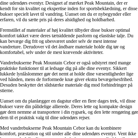
dine udendørs eventyr. Designet af mærket Peak Mountain, der er
kendt for sin kvalitet og ekspertise inden for sportsbeklædning, er disse
bukser specielt lavet til vandring. Uanset om du er nybegynder eller
erfaren, vil du sætte pris på deres alsidighed og holdbarhed.
Fremstillet af materialer af høj kvalitet tilbyder disse bukser optimal
komfort takket være deres tætsiddende pasform og elastiske talje. Du
kan bevæge dig frit og ubesværet under selv de mest intense
vandreture. Derudover vil det åndbare materiale holde dig tør og
komfortabel, selv under de mest krævende aktiviteter.
Vandrebukserne Peak Mountain Cebor er også udstyret med mange
praktiske funktioner til at ledsage dig på alle dine eventyr. Sikkert
lukkede lynlåslommer gør det nemt at holde dine væsentligheder lige
ved hånden, mens de forformede knæ giver ekstra bevægelsesfrihed.
Desuden beskytter det slidstærke materiale dig mod forhindringer på
stierne.
Uanset om du planlægger en dagstur eller en flere dages trek, vil disse
bukser være din pålidelige allierede. Deres lette og kompakte design
gør dem nemme at transportere i din rygsæk, og den lette rengøring gør
dem til et praktisk valg til dine udendørs rejser.
Med vandrebukserne Peak Mountain Cebor kan du kombinere
komfort, præstation og stil under alle dine udendørs eventyr. Vent ikke