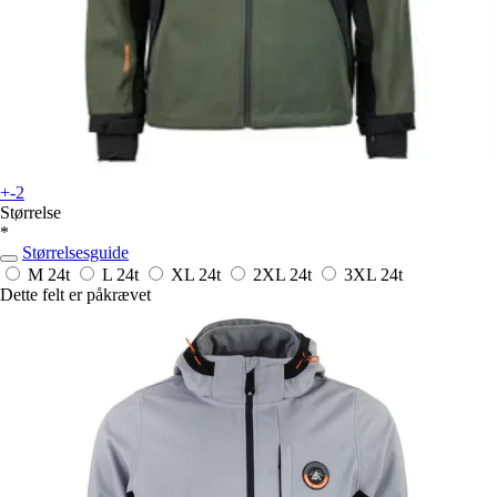
+-2
Størrelse
*
Størrelsesguide
M
24t
L
24t
XL
24t
2XL
24t
3XL
24t
Dette felt er påkrævet