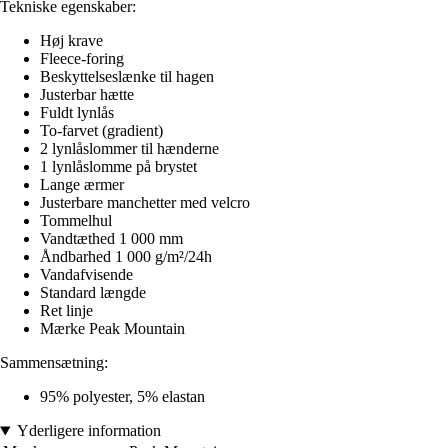
Tekniske egenskaber:
Høj krave
Fleece-foring
Beskyttelseslænke til hagen
Justerbar hætte
Fuldt lynlås
To-farvet (gradient)
2 lynlåslommer til hænderne
1 lynlåslomme på brystet
Lange ærmer
Justerbare manchetter med velcro
Tommelhul
Vandtæthed 1 000 mm
Åndbarhed 1 000 g/m²/24h
Vandafvisende
Standard længde
Ret linje
Mærke Peak Mountain
Sammensætning:
95% polyester, 5% elastan
Yderligere information