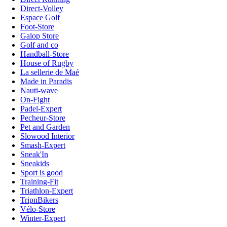
Direct-Volley
Espace Golf
Foot-Store
Galop Store
Golf and co
Handball-Store
House of Rugby
La sellerie de Maé
Made in Paradis
Nauti-wave
On-Fight
Padel-Expert
Pecheur-Store
Pet and Garden
Slowood Interior
Smash-Expert
Sneak'In
Sneakids
Sport is good
Training-Fit
Triathlon-Expert
TripnBikers
Vélo-Store
Winter-Expert