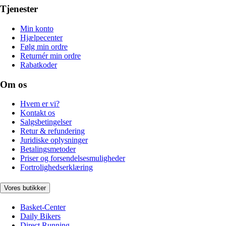
Tjenester
Min konto
Hjælpecenter
Følg min ordre
Returnér min ordre
Rabatkoder
Om os
Hvem er vi?
Kontakt os
Salgsbetingelser
Retur & refundering
Juridiske oplysninger
Betalingsmetoder
Priser og forsendelsesmuligheder
Fortrolighedserklæring
Vores butikker
Basket-Center
Daily Bikers
Direct Running