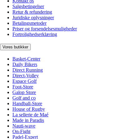
Kontakt os
Salgsbetingelser
Retur & refundering
Juridiske oplysninger
Betalingsmetoder
Priser og forsendelsesmuligheder
Fortrolighedserklæring
Vores butikker
Basket-Center
Daily Bikers
Direct Running
Direct-Volley
Espace Golf
Foot-Store
Galop Store
Golf and co
Handball-Store
House of Rugby
La sellerie de Maé
Made in Paradis
Nauti-wave
On-Fight
Padel-Expert