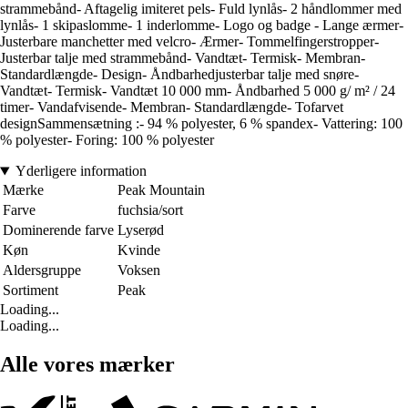
strammebånd- Aftagelig imiteret pels- Fuld lynlås- 2 håndlommer med
lynlås- 1 skipaslomme- 1 inderlomme- Logo og badge - Lange ærmer-
Justerbare manchetter med velcro- Ærmer- Tommelfingerstropper-
Justerbar talje med strammebånd- Vandtæt- Termisk- Membran-
Standardlængde- Design- Åndbarhedjusterbar talje med snøre-
Vandtæt- Termisk- Vandtæt 10 000 mm- Åndbarhed 5 000 g/ m² / 24
timer- Vandafvisende- Membran- Standardlængde- Tofarvet
designSammensætning :- 94 % polyester, 6 % spandex- Vattering: 100
% polyester- Foring: 100 % polyester
Yderligere information
Mærke
Peak Mountain
Farve
fuchsia/sort
Dominerende farve
Lyserød
Køn
Kvinde
Aldersgruppe
Voksen
Sortiment
Peak
Loading...
Loading...
Alle vores mærker