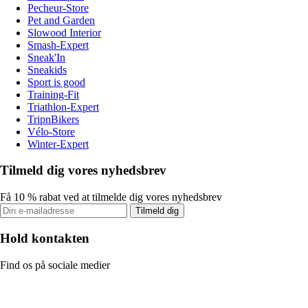
Pecheur-Store
Pet and Garden
Slowood Interior
Smash-Expert
Sneak'In
Sneakids
Sport is good
Training-Fit
Triathlon-Expert
TripnBikers
Vélo-Store
Winter-Expert
Tilmeld dig vores nyhedsbrev
Få 10 % rabat ved at tilmelde dig vores nyhedsbrev
Tilmeld dig
Hold kontakten
Find os på sociale medier