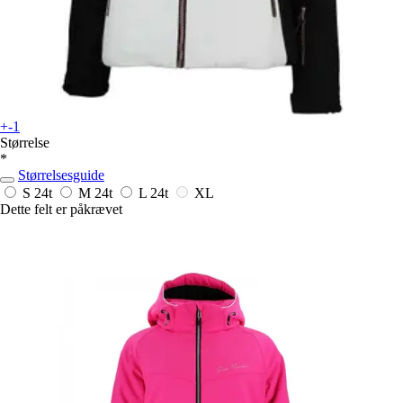
+-1
Størrelse
*
Størrelsesguide
S
24t
M
24t
L
24t
XL
Dette felt er påkrævet