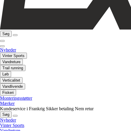
Søg
Nyheder
Vinter Sports
Vandreture
Trail running
Løb
Verticalitet
Vandlivende
Fiskeri
Monteringsstøtter
Mærker
Kundeservice i Frankrig
Sikker betaling
Nem retur
Søg
Nyheder
Vinter Sports
Vandreture