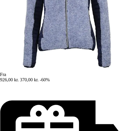
Fra
926,00 kr.
370,00 kr.
-60%