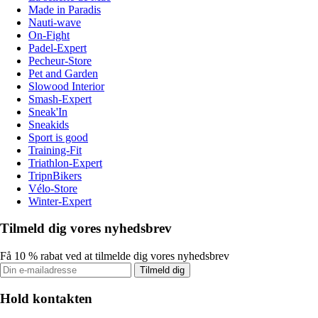
Made in Paradis
Nauti-wave
On-Fight
Padel-Expert
Pecheur-Store
Pet and Garden
Slowood Interior
Smash-Expert
Sneak'In
Sneakids
Sport is good
Training-Fit
Triathlon-Expert
TripnBikers
Vélo-Store
Winter-Expert
Tilmeld dig vores nyhedsbrev
Få 10 % rabat ved at tilmelde dig vores nyhedsbrev
Tilmeld dig
Hold kontakten