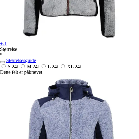
+-1
Størrelse
*
Størrelsesguide
S
24t
M
24t
L
24t
XL
24t
Dette felt er påkrævet