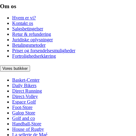
Om os
Hvem er vi?
Kontakt os
Salgsbetingelser
Retur & refundering
Juridiske oplysninger
Betalingsmetoder
Priser og forsendelsesmuligheder
Fortrolighedserklæring
Vores butikker
Basket-Center
Daily Bikers
Direct Running
Direct-Volley
Espace Golf
Foot-Store
Galop Store
Golf and co
Handball-Store
House of Rugby
La sellerie de Maé